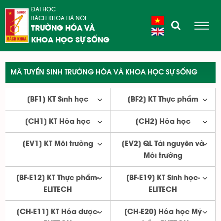
ĐẠI HỌC
BÁCH KHOA HÀ NỘI
TRƯỜNG HÓA VÀ
KHOA HỌC SỰ SỐNG
MÃ TUYỂN SINH TRƯỜNG HÓA VÀ KHOA HỌC SỰ SỐNG
[BF1] KT Sinh học
[BF2] KT Thực phẩm
[CH1] KT Hóa học
[CH2] Hóa học
[EV1] KT Môi trường
[EV2] QL Tài nguyên và
Môi trường
[BF-E12] KT Thực phẩm-
[BF-E19] KT Sinh học-
ELITECH
ELITECH
[CH-E11] KT Hóa dược-
[CH-E20] Hóa học Mỹ