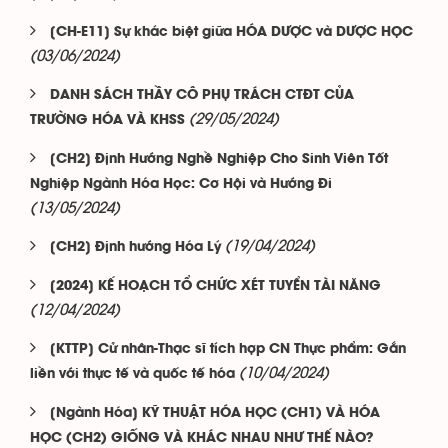
[CH-E11] Sự khác biệt giữa HÓA DƯỢC và DƯỢC HỌC
(03/06/2024)
DANH SÁCH THẦY CÔ PHỤ TRÁCH CTĐT CỦA
(29/05/2024)
TRƯỜNG HÓA VÀ KHSS
[CH2] Định Hướng Nghề Nghiệp Cho Sinh Viên Tốt
Nghiệp Ngành Hóa Học: Cơ Hội và Hướng Đi
(13/05/2024)
(19/04/2024)
[CH2] Định hướng Hóa Lý
[2024] KẾ HOẠCH TỔ CHỨC XÉT TUYỂN TÀI NĂNG
(12/04/2024)
[KTTP] Cử nhân-Thạc sĩ tích hợp CN Thực phẩm: Gắn
(10/04/2024)
liền với thực tế và quốc tế hóa
[Ngành Hóa] KỸ THUẬT HÓA HỌC (CH1) VÀ HÓA
HỌC (CH2) GIỐNG VÀ KHÁC NHAU NHƯ THẾ NÀO?