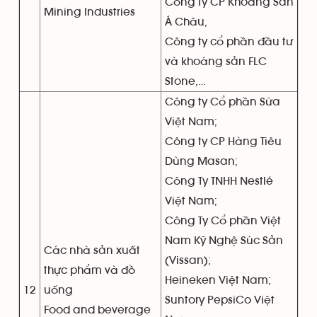
Công ty CP Khoáng Sản
Mining Industries
Á Châu,
Công ty cổ phần đầu tư
và khoáng sản FLC
Stone,…
Công ty Cổ phần Sữa
Việt Nam;
Công ty CP Hàng Tiêu
Dùng Masan;
Công Ty TNHH Nestlé
Việt Nam;
Công Ty Cổ phần Việt
Nam Kỹ Nghệ Súc Sản
Các nhà sản xuất
(Vissan);
thực phẩm và đồ
Heineken Việt Nam;
12
uống
Suntory PepsiCo Việt
Food and beverage