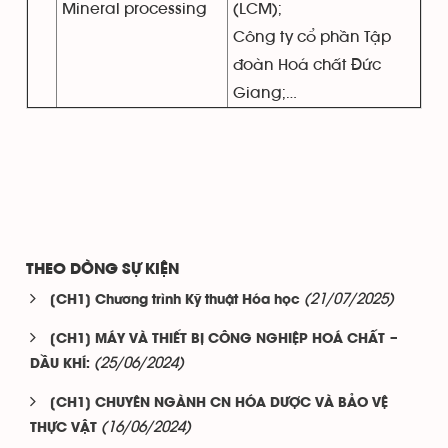
Mineral processing
(LCM);
Công ty cổ phần Tập
đoàn Hoá chất Đức
Giang;…
THEO DÒNG SỰ KIỆN
(21/07/2025)
[CH1] Chương trình Kỹ thuật Hóa học
[CH1] MÁY VÀ THIẾT BỊ CÔNG NGHIỆP HOÁ CHẤT –
(25/06/2024)
DẦU KHÍ:
[CH1] CHUYÊN NGÀNH CN HÓA DƯỢC VÀ BẢO VỆ
(16/06/2024)
THỰC VẬT