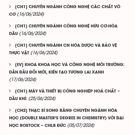
[CH1] CHUYÊN NGÀNH CÔNG NGHỆ CÁC CHẤT VÔ
(16/06/2024)
CƠ
[CH1] CHUYÊN NGÀNH CÔNG NGHỆ HỮU CƠ-HÓA
(16/06/2024)
DẦU
[CH1] CHUYÊN NGÀNH CN HÓA DƯỢC VÀ BẢO VỆ
(16/06/2024)
THỰC VẬT
[EV] KHOA KHOA HỌC VÀ CÔNG NGHỆ MÔI TRƯỜNG:
DẪN ĐẦU ĐỔI MỚI, KIẾN TẠO TƯƠNG LAI XANH
(17/06/2024)
[CH1] MÁY VÀ THIẾT BỊ CÔNG NGHIỆP HOÁ CHẤT –
(25/06/2024)
DẦU KHÍ:
[CH2] THẠC SĨ SONG BẰNG CHUYÊN NGÀNH HÓA
HỌC (DOUBLE MASTER’S DEGREE IN CHEMISTRY) VỚI ĐẠI
(05/07/2024)
HỌC ROSTOCK – CHLB ĐỨC