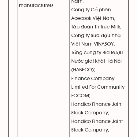
Nam;
manufacturers
Công ty Cổ phần
Acecook Việt Nam,
Tập đoàn Th True Milk;
Công ty Sữa đậu nhà
Việt Nam VINASOY;
Tổng công ty Bia Rượu
Nước giải khát Hà Nội
(HABECO);...
Finance Company
Limited For Community
FCCOM;
Handico Finance Joint
Stock Company;
Handico Finance Joint
Stock Company;