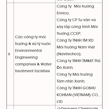
Công Ty Môi trường
Envico,
Công ty CP Tư vấn và
xây lắp công trình Môi
Trường CCEP;
Các công ty môi
Công Ty TNHH TM XD
trường & xử lý nước
Môi trường Nam Việt
Environmental
6
(Navitechco);
Engineering
Công ty TNHH TM&KT Thủ
companies & Water
Đô Xanh;
treatment facilities
Công Ty Môi trường
Tầm nhìn Xanh;
Công Ty TNHH GOSHU
KOHSAN (VIETNAM) CO.,
LTD
JJ-Degussa Chemicals