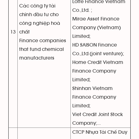
Lotte Finance Vietnam
Các công ty tài
Co.,Ltd. ;
chính đầu tư cho
Mirae Asset Finance
công nghiệp hoá
Company (Vietnam)
13
chất
Limited;
Finance companies
HD SAISON Finance
that fund chemical
Co.,Ltd (joint venture);
manufacturers
Home Credit Vietnam
Finance Company
Limited;
Shinhan Vietnam
Finance Company
Limited;
Viet Credit Joint Stock
Company;...
CTCP Nhựa Tái Chế Duy