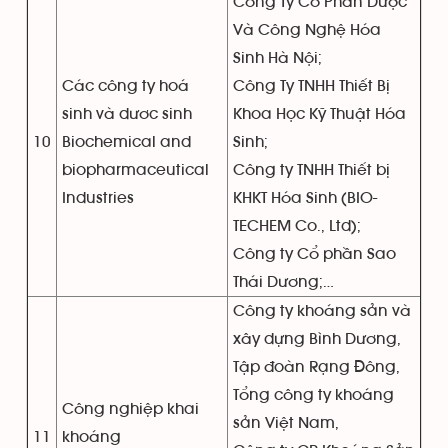
Công Ty Cổ Phần Dược
Và Công Nghệ Hóa
Sinh Hà Nội;
Các công ty hoá
Công Ty TNHH Thiết Bị
sinh và dươc sinh
Khoa Học Kỹ Thuật Hóa
10
Biochemical and
Sinh;
biopharmaceutical
Công ty TNHH Thiết bị
Industries
KHKT Hóa Sinh (BIO-
TECHEM Co., Ltd);
Công ty Cổ phần Sao
Thái Dương;…
Công ty khoáng sản và
xây dựng Bình Dương,
Tập đoàn Rạng Đông,
Tổng công ty khoáng
Công nghiệp khai
sản Việt Nam,
11
khoáng