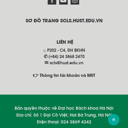
SƠ ĐỒ TRANG SCLS.HUST.EDU.VN
LIÊN HỆ
⌂ P202 - C4, ĐH BKHN
✆ (+84) 24 3868 2470
✉
scls@hust.edu.vn
👉 Thông tin tài khoản và MST
Bản quyền thuộc về Đại học Bách khoa Hà Nội
Địa chỉ: Số 1 Đại Cồ Việt, Hai Bà Trưng, Hà Nội
Điện thoại: 024 3869 4242