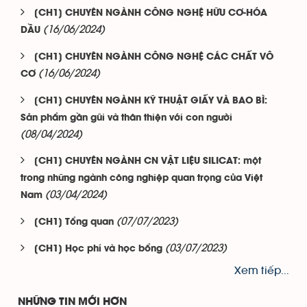
[CH1] CHUYÊN NGÀNH CÔNG NGHỆ HỮU CƠ-HÓA
(16/06/2024)
DẦU
[CH1] CHUYÊN NGÀNH CÔNG NGHỆ CÁC CHẤT VÔ
(16/06/2024)
CƠ
[CH1] CHUYÊN NGÀNH KỸ THUẬT GIẤY VÀ BAO BÌ:
Sản phẩm gần gũi và thân thiện với con người
(08/04/2024)
[CH1] CHUYÊN NGÀNH CN VẬT LIỆU SILICAT: một
trong những ngành công nghiệp quan trọng của Việt
(03/04/2024)
Nam
(07/07/2023)
[CH1] Tổng quan
(03/07/2023)
[CH1] Học phí và học bổng
Xem tiếp...
NHỮNG TIN MỚI HƠN