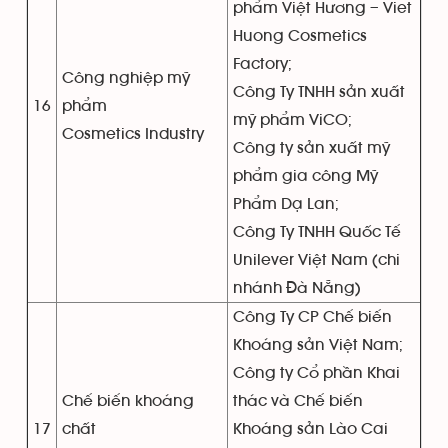
phẩm Việt Hương – Viet
Huong Cosmetics
Factory;
Công nghiệp mỹ
Công Ty TNHH sản xuất
16
phẩm
mỹ phẩm ViCO;
Cosmetics Industry
Công ty sản xuất mỹ
phẩm gia công Mỹ
Phẩm Dạ Lan;
Công Ty TNHH Quốc Tế
Unilever Việt Nam (chi
nhánh Đà Nẵng)
Công Ty CP Chế biến
Khoáng sản Việt Nam;
Công ty Cổ phần Khai
Chế biến khoáng
thác và Chế biến
17
chất
Khoáng sản Lào Cai