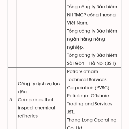
Tổng công ty Bảo hiểm
NH TMCP công thương
Việt Nam,
Tổng công ty Bảo hiểm
ngân hàng nông
nghiệp,
Tổng công ty Bảo hiểm
Sài Gòn – Hà Nội (BSH)
Petro Vietnam
Technical Services
Công ty dịch vụ lọc
Corporation (PVSC);
dầu
Petroleum Offshore
5
Companies that
Trading and Services
inspect chemical
JST.;
refineries
Thang Long Operating
Co. Ltd.;…