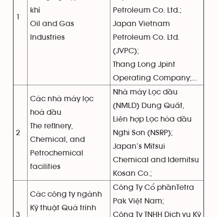
khí
Petroleum Co. Ltd.;
1
Oil and Gas
Japan Vietnam
Industries
Petroleum Co. Ltd.
(JVPC);
Thang Long Jpint
Operating Company;…
Nhà máy Lọc dầu
Các nhà máy lọc
(NMLD) Dung Quất,
hoá dầu
Liên hợp Lọc hóa dầu
The refinery,
2
Nghi Sơn (NSRP);
Chemical, and
Japan’s Mitsui
Petrochemical
Chemical and Idemitsu
facilities
Kosan Co.;
Công Ty Cổ phầnTetra
Các công ty ngành
Pak Việt Nam;
Kỹ thuật Quá trình
3
Công Ty TNHH Dịch vụ Kỹ