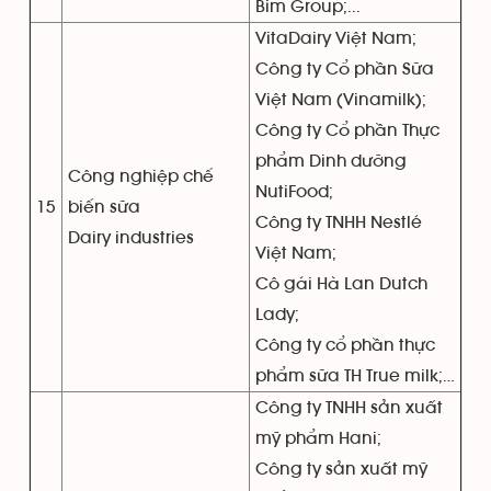
Bim Group;...
VitaDairy Việt Nam;
Công ty Cổ phần Sữa
Việt Nam (Vinamilk);
Công ty Cổ phần Thực
phẩm Dinh dưỡng
Công nghiệp chế
NutiFood;
15
biến sữa
Công ty TNHH Nestlé
Dairy industries
Việt Nam;
Cô gái Hà Lan Dutch
Lady;
Công ty cổ phần thực
phẩm sữa TH True milk;…
Công ty TNHH sản xuất
mỹ phẩm Hani;
Công ty sản xuất mỹ