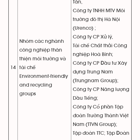
Tân,
Công ty TNHH MTV Môi
trường đô thị Hà Nội
(Urenco) ;
Công ty CP Xử lý,
Nhóm các nghành
Tái chế Chất thải Công
công nghiệp thân
nghiệp Hoà Bình;
thiện môi trường và
Công ty CP Đầu tư Xây
14
tái chế
dựng Trung Nam
Environment-friendly
(Trungnam Group);
and recycling
Công ty CP Năng lượng
groups
Dầu Tiếng;
Công ty Cổ phần Tập
đoàn Trường Thành Việt
Nam (TTVN Group);
Tập đoàn TTC; Tập Đoàn