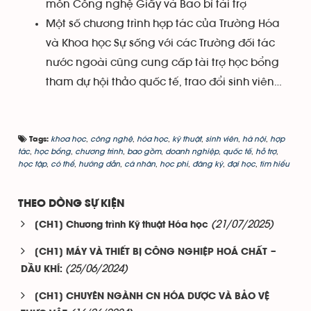
môn Công nghệ Giấy và Bao bì tài trợ
Một số chương trình hợp tác của Trường Hóa
và Khoa học Sự sống với các Trường đối tác
nước ngoài cũng cung cấp tài trợ học bổng
tham dự hội thảo quốc tế, trao đổi sinh viên…
khoa học
,
công nghệ
,
hóa học
,
kỹ thuật
,
sinh viên
,
hà nội
,
hợp
Tags:
tác
,
học bổng
,
chương trình
,
bao gồm
,
doanh nghiệp
,
quốc tế
,
hỗ trợ
,
học tập
,
có thể
,
hướng dẫn
,
cá nhân
,
học phí
,
đăng ký
,
đại học
,
tìm hiểu
THEO DÒNG SỰ KIỆN
(21/07/2025)
[CH1] Chương trình Kỹ thuật Hóa học
[CH1] MÁY VÀ THIẾT BỊ CÔNG NGHIỆP HOÁ CHẤT –
(25/06/2024)
DẦU KHÍ:
[CH1] CHUYÊN NGÀNH CN HÓA DƯỢC VÀ BẢO VỆ