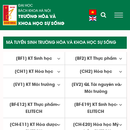
ĐẠI HỌC
BÁCH KHOA HÀ NỘI
TRƯỜNG HÓA VÀ
KHOA HỌC SỰ SỐNG
MÃ TUYỂN SINH TRƯỜNG HÓA VÀ KHOA HỌC SỰ SỐNG
[BF1] KT Sinh học
[BF2] KT Thực phẩm
[CH1] KT Hóa học
[CH2] Hóa học
[EV1] KT Môi trường
[EV2] QL Tài nguyên và
Môi trường
[BF-E12] KT Thực phẩm-
[BF-E19] KT Sinh học-
ELITECH
ELITECH
[CH-E11] KT Hóa dược-
[CH-E20] Hóa học Mỹ