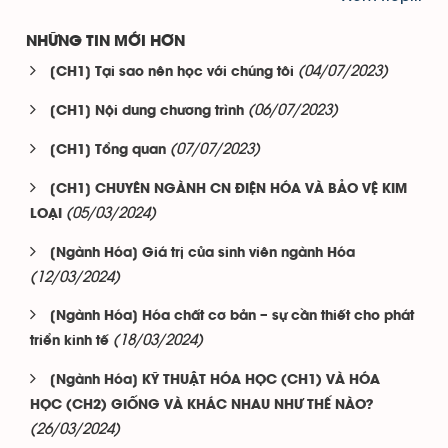
NHỮNG TIN MỚI HƠN
(04/07/2023)
[CH1] Tại sao nên học với chúng tôi
(06/07/2023)
[CH1] Nội dung chương trình
(07/07/2023)
[CH1] Tổng quan
[CH1] CHUYÊN NGÀNH CN ĐIỆN HÓA VÀ BẢO VỆ KIM
(05/03/2024)
LOẠI
[Ngành Hóa] Giá trị của sinh viên ngành Hóa
(12/03/2024)
[Ngành Hóa] Hóa chất cơ bản – sự cần thiết cho phát
(18/03/2024)
triển kinh tế
[Ngành Hóa] KỸ THUẬT HÓA HỌC (CH1) VÀ HÓA
HỌC (CH2) GIỐNG VÀ KHÁC NHAU NHƯ THẾ NÀO?
(26/03/2024)