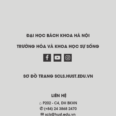
ĐẠI HỌC BÁCH KHOA HÀ NỘI
TRƯỜNG HÓA VÀ KHOA HỌC SỰ SỐNG
SƠ ĐỒ TRANG SCLS.HUST.EDU.VN
LIÊN HỆ
⌂ P202 - C4, ĐH BKHN
✆ (+84) 24 3868 2470
✉
scls@hust.edu.vn