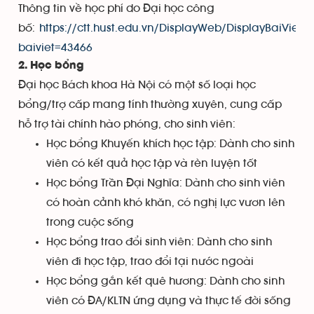
Thông tin về học phí do Đại học công
bố:
https://ctt.hust.edu.vn/DisplayWeb/DisplayBaiViet?
baiviet=43466
2. Học bổng
Đại học Bách khoa Hà Nội có một số loại học
bổng/trợ cấp mang tính thường xuyên, cung cấp
hỗ trợ tài chính hào phóng, cho sinh viên:
Học bổng Khuyến khích học tập: Dành cho sinh
viên có kết quả học tập và rèn luyện tốt
Học bổng Trần Đại Nghĩa: Dành cho sinh viên
có hoàn cảnh khó khăn, có nghị lực vươn lên
trong cuộc sống
Học bổng trao đổi sinh viên: Dành cho sinh
viên đi học tập, trao đổi tại nước ngoài
Học bổng gắn kết quê hương: Dành cho sinh
viên có ĐA/KLTN ứng dụng và thực tế đời sống