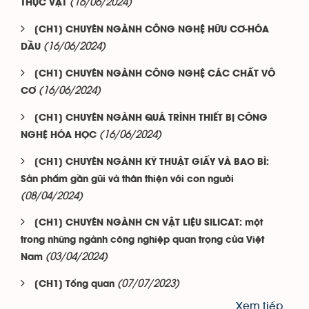
(16/06/2024)
THỰC VẬT
[CH1] CHUYÊN NGÀNH CÔNG NGHỆ HỮU CƠ-HÓA
(16/06/2024)
DẦU
[CH1] CHUYÊN NGÀNH CÔNG NGHỆ CÁC CHẤT VÔ
(16/06/2024)
CƠ
[CH1] CHUYÊN NGÀNH QUÁ TRÌNH THIẾT BỊ CÔNG
(16/06/2024)
NGHỆ HÓA HỌC
[CH1] CHUYÊN NGÀNH KỸ THUẬT GIẤY VÀ BAO BÌ:
Sản phẩm gần gũi và thân thiện với con người
(08/04/2024)
[CH1] CHUYÊN NGÀNH CN VẬT LIỆU SILICAT: một
trong những ngành công nghiệp quan trọng của Việt
(03/04/2024)
Nam
(07/07/2023)
[CH1] Tổng quan
Xem tiếp...