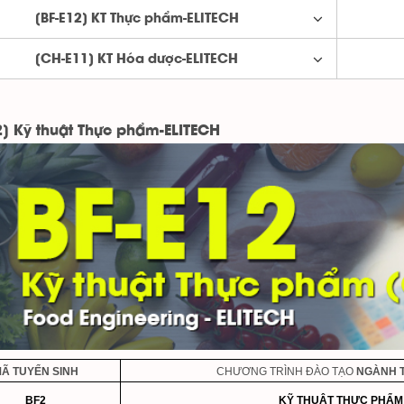
[BF-E12] KT Thực phẩm-ELITECH
[CH-E11] KT Hóa dược-ELITECH
2] Kỹ thuật Thực phẩm-ELITECH
MÃ
TUYỂN SINH
CHƯƠNG TRÌNH ĐÀO TẠO
NGÀNH 
BF2
KỸ THUẬT THỰC PHẨM