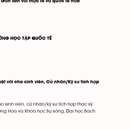
Gắn liền với thực tế và quốc tế hóa
RƯỜNG HỌC TẬP QUỐC TẾ
ệt vời cho sinh viên, Cử nhân/Kỹ sư tích hợp
o sinh viên, cử nhân/kỹ sư tích hợp thạc sỹ
ờng Hóa và Khoa học Sự sống, Đại học Bách