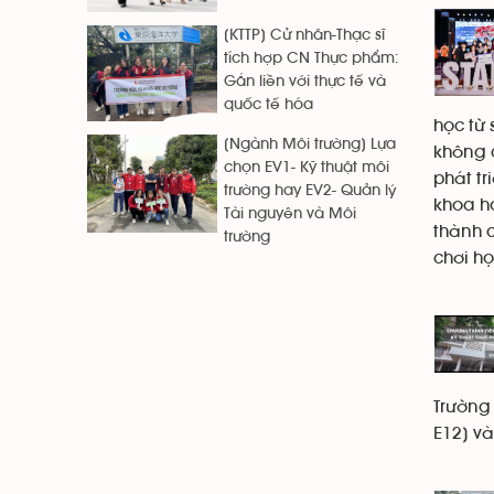
[KTTP] Cử nhân-Thạc sĩ
tích hợp CN Thực phẩm:
Gắn liền với thực tế và
quốc tế hóa
học từ 
[Ngành Môi trường] Lựa
không c
chọn EV1- Kỹ thuật môi
phát tr
trường hay EV2- Quản lý
khoa họ
Tài nguyên và Môi
thành c
trường
chơi h
Trường 
E12] và