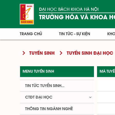
ĐẠI HỌC BÁCH KHOA HÀ NỘI
TRƯỜNG HÓA VÀ KHOA H
TRANG CHỦ
TIN TỨC - SỰ KIỆN
KHO
TUYỂN SINH
TUYỂN SINH ĐẠI HỌC
MENU TUYỂN SINH
MÃ TUY
TIN TỨC TUYỂN SINH...
CTĐT ĐẠI HỌC
THÔNG TIN NGÀNH NGHỀ