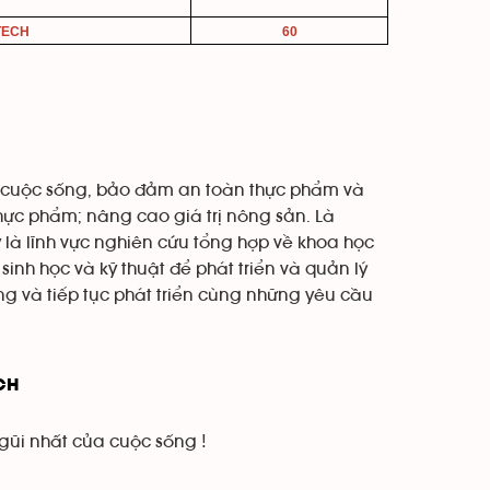
TECH
60
ới cuộc sống, bảo đảm an toàn thực phẩm và
hực phẩm; nâng cao giá trị nông sản. Là
 là lĩnh vực nghiên cứu tổng hợp về khoa học
sinh học và kỹ thuật để phát triển và quản lý
g và tiếp tục phát triển cùng những yêu cầu
ECH
 gũi nhất của cuộc sống !