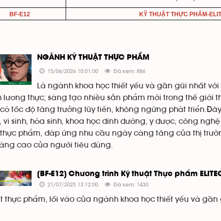
BF-E12
KỸ THUẬT THỰC PHẨM-ELI
NGÀNH KỸ THUẬT THỰC PHẨM
15/06/2026 10:01:00
Đã xem: 886
Là ngành khoa học thiết yếu và gần gũi nhất v
 lương thực; sáng tạo nhiều sản phẩm mới trong thế giới t
ó tốc độ tăng trưởng lũy tiến, không ngừng phát triển.Đây
 vi sinh, hóa sinh, khoa học dinh dưỡng, y dược, công nghệ 
thực phẩm, đáp ứng nhu cầu ngày càng tăng của thị trườn
àng cao của người tiêu dùng.
[BF-E12] Chương trình Kỹ thuật Thực phẩm ELIT
21/07/2025 13:12:00
Đã xem: 1430
ật thực phẩm, lối vào của ngành khoa học thiết yếu và gần