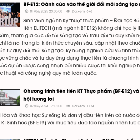
BF-E12: Cánh cửa vào thế giới đổi mới sáng t
01/06/2025 23:05:00
Đã xem: 676
Sinh viên ngành Kỹ thuật thực phẩm – Đại học Bác
tiến ELITECH (mã ngành BF E12) không chỉ học lý
sớm, tham gia các đề tài sáng tạo và trau dồi tư duy khởi
hỉ là nơi trang bị kiến thức chuyên sâu, cập nhật theo ch
iển tư duy đổi mới sáng tạo, kỹ năng nghiên cứu và tinh th
c vững chắc và tư duy ứng dụng thực tiễn từ chương trình 
ác dự án được công nhận bởi nhiều cuộc thi khởi nghiệp hà
ọc thuật và công nghệ quy mô toàn quốc.
Chương trình tiên tiến KT Thực phẩm [BF-E12] và
hội tương lai
07/06/2024 17:13:00
Đã xem: 1774
Hóa và Khoa học Sự sống là đơn vị đầu tiên trên cả nước đà
 KT Sinh học [BF-E19] với mục tiêu đào tạo nguồn nhân lực 