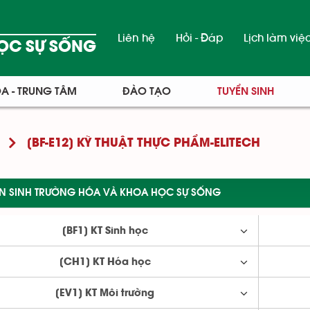
Liên hệ
Hỏi - Đáp
Lịch làm việ
ỌC SỰ SỐNG
A - TRUNG TÂM
ĐÀO TẠO
TUYỂN SINH
[BF-E12] KỸ THUẬT THỰC PHẨM-ELITECH
ỂN SINH TRƯỜNG HÓA VÀ KHOA HỌC SỰ SỐNG
[BF1] KT Sinh học
[CH1] KT Hóa học
[EV1] KT Môi trường