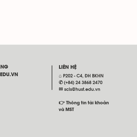
ANG
LIÊN HỆ
.EDU.VN
⌂ P202 - C4, ĐH BKHN
✆ (+84) 24 3868 2470
✉
scls@hust.edu.vn
👉 Thông tin tài khoản
và MST