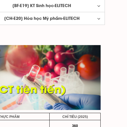
[BF-E19] KT Sinh học-ELITECH
[CH-E20] Hóa học Mỹ phẩm-ELITECH
THỰC PHẨM
CHỈ TIÊU (2025)
360