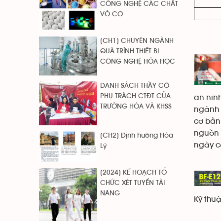
CÔNG NGHỆ CÁC CHẤT
VÔ CƠ
[CH1] CHUYÊN NGÀNH
QUÁ TRÌNH THIẾT BỊ
CÔNG NGHỆ HÓA HỌC
DANH SÁCH THẦY CÔ
PHỤ TRÁCH CTĐT CỦA
an ninh
TRƯỜNG HÓA VÀ KHSS
ngành c
cơ bản,
nguồn 
[CH2] Định hướng Hóa
ngày c
Lý
[2024] KẾ HOẠCH TỔ
CHỨC XÉT TUYỂN TÀI
NĂNG
Kỹ thu