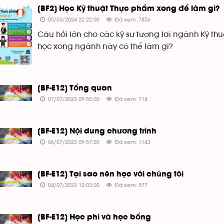
[BF2] Học Kỹ thuật Thực phẩm xong để làm gì?
05/03/2024 22:22:00
Đã xem: 7856
Câu hỏi lớn cho các kỹ sư tương lai ngành Kỹ th
học xong ngành này có thể làm gì?
[BF-E12] Tổng quan
07/07/2023 09:55:00
Đã xem: 714
[BF-E12] Nội dung chương trình
06/07/2023 09:57:00
Đã xem: 1143
[BF-E12] Tại sao nên học với chúng tôi
04/07/2023 10:03:00
Đã xem: 577
[BF-E12] Học phí và học bổng