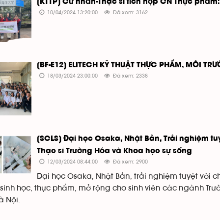
[KTTP] Cử nhân-Thạc sĩ tích hợp CN Thực phẩm: 
10/04/2024 13:20:00
Đã xem: 3162
[BF-E12] ELITECH KỸ THUẬT THỰC PHẨM, MÔI T
18/03/2024 23:00:00
Đã xem: 2338
[SCLS] Đại học Osaka, Nhật Bản, Trải nghiệm tuy
Thạc sĩ Trường Hóa và Khoa học sự sống
12/03/2024 08:44:00
Đã xem: 2900
Đại học Osaka, Nhật Bản, trải nghiệm tuyệt vời ch
sinh học, thực phẩm, mở rộng cho sinh viên các ngành Trư
à Nội.