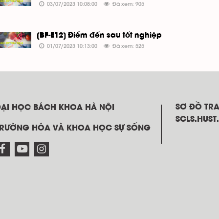
03/07/2023 10:08:00
Đã xem: 905
[BF-E12] Điểm đến sau tốt nghiệp
01/07/2023 10:13:00
Đã xem: 525
SƠ ĐỒ TR
ĐẠI HỌC BÁCH KHOA HÀ NỘI
SCLS.HUST
TRƯỜNG HÓA VÀ KHOA HỌC SỰ SỐNG