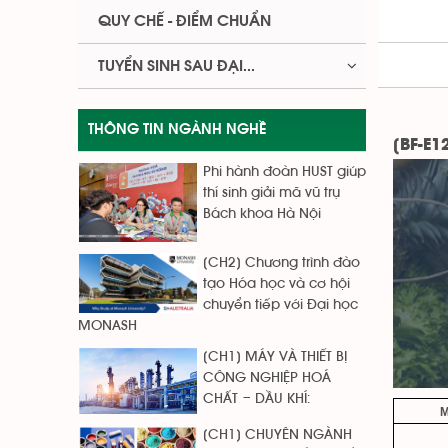
QUY CHẾ - ĐIỂM CHUẨN
TUYỂN SINH SAU ĐẠI...
THÔNG TIN NGÀNH NGHỀ
[BF-E1
Phi hành đoàn HUST giúp
thí sinh giải mã vũ trụ
Bách khoa Hà Nội
[CH2] Chương trình đào
tạo Hóa học và cơ hội
chuyển tiếp với Đại học
MONASH
[CH1] MÁY VÀ THIẾT BỊ
CÔNG NGHIỆP HOÁ
CHẤT – DẦU KHÍ:
[CH1] CHUYÊN NGÀNH