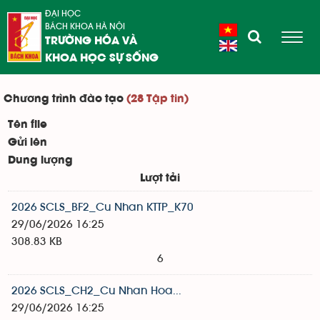
ĐẠI HỌC
BÁCH KHOA HÀ NỘI
TRƯỜNG HÓA VÀ
KHOA HỌC SỰ SỐNG
Chương trình đào tạo
(28 Tập tin)
Tên file
Gửi lên
Dung lượng
Lượt tải
2026 SCLS_BF2_Cu Nhan KTTP_K70
29/06/2026 16:25
308.83 KB
6
2026 SCLS_CH2_Cu Nhan Hoa...
29/06/2026 16:25