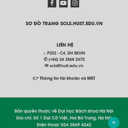
SƠ ĐỒ TRANG SCLS.HUST.EDU.VN
LIÊN HỆ
⌂ P202 - C4, ĐH BKHN
✆ (+84) 24 3868 2470
✉
scls@hust.edu.vn
👉 Thông tin tài khoản và MST
Bản quyền thuộc về Đại học Bách khoa Hà Nội
Địa chỉ: Số 1 Đại Cồ Việt, Hai Bà Trưng, Hà Nội
Điện thoại: 024 3869 4242