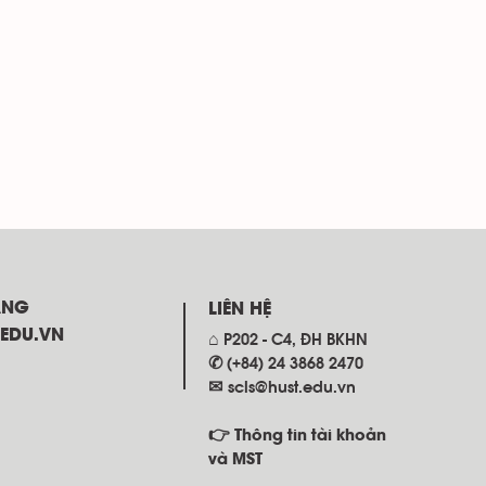
ANG
LIÊN HỆ
.EDU.VN
⌂ P202 - C4, ĐH BKHN
✆ (+84) 24 3868 2470
✉
scls@hust.edu.vn
👉 Thông tin tài khoản
và MST