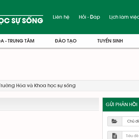
Liên hệ
Hỏi - Đáp
Lịch làm việ
ỌC SỰ SỐNG
A - TRUNG TÂM
ĐÀO TẠO
TUYỂN SINH
c Trường Hóa và Khoa học sự sống
GỬI PHẢN HỒI