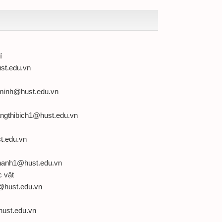
Dầu khí
st.edu.vn
minh@hust.edu.vn
angthibich1@hust.edu.vn
g
t.edu.vn
hanh1@hust.edu.vn
hực vật
@hust.edu.vn
ust.edu.vn