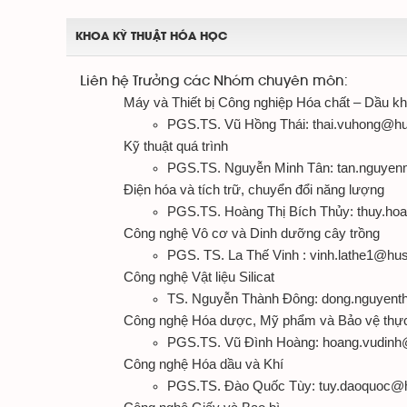
KHOA KỸ THUẬT HÓA HỌC
Liên hệ Trưởng các Nhóm chuyên môn:
Máy và Thiết bị Công nghiệp Hóa chất – 
PGS.TS. Vũ Hồng Thái: thai.vuhong@hu
Kỹ thuật quá trình
PGS.TS. Nguyễn Minh Tân: tan.nguyen
Điện hóa và tích trữ, chuyển đổi năng lượng
PGS.TS. Hoàng Thị Bích Thủy: thuy.ho
Công nghệ Vô cơ và Dinh dưỡng cây trồn
PGS. TS. La Thế Vinh : vinh.lathe1@hus
Công nghệ Vật liệu Silicat
TS. Nguyễn Thành Đông: dong.nguyent
Công nghệ Hóa dược, Mỹ phẩm và Bảo vệ t
PGS.TS. Vũ Đình Hoàng: hoang.vudinh
Công nghệ Hóa dầu và Khí
PGS.TS. Đào Quốc Tùy: tuy.daoquoc@h