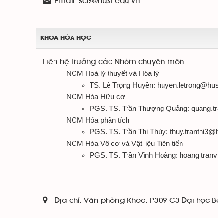
Email:
scls@hust.edu.vn
KHOA HÓA HỌC
Liên hệ Trưởng các Nhóm chuyên môn:
NCM Hoá lý thuyết và Hóa lý
TS. Lê Trọng Huyền: huyen.letrong@h
NCM Hóa Hữu cơ
PGS. TS. Trần Thượng Quảng: quang.t
NCM Hóa phân tích
PGS. TS. Trần Thị Thúy: thuy.tranthi3@
NCM Hóa Vô cơ và Vật liệu Tiên tiến
PGS. TS. Trần Vĩnh Hoàng: hoang.tran
Địa chỉ:
Văn phòng Khoa: P309 C3 Đại học B