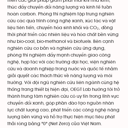
triển các giải pháp giảm phát thải khí nhà kính,
thúc đẩy chuyển đổi năng lượng và kinh tế tuần
hoàn carbon. Phòng thí nghiệm tập trung nghiên
cứu các quá trình công nghệ xanh, xúc tác và vật
liệu tiên tiến, chuyển hóa sinh khối và CO₂, đồng
thời phát triển các nhiên liệu và hóa chất bền vững
như bio-coal, bio-methanol và biofuels. Bên cạnh
nghiên cứu cơ bản và nghiên cứu ứng dụng,
phòng thí nghiệm đẩy mạnh chuyển giao công
nghệ, hợp tác với các trường đại học, viện nghiên
cứu và doanh nghiệp trong nước và quốc tế nhằm
giải quyết các thách thức về năng lượng và môi
trường. Với đội ngũ nghiên cứu liên ngành cùng hệ
thống trang thiết bị hiện đại, OEGT Lab hướng tới trở
thành trung tâm nghiên cứu có uy tín trong lĩnh vực
chuyển đổi xanh, góp phần đào tạo nguồn nhân
lực chất lượng cao, phát triển các công nghệ năng
lượng bền vững và hỗ trợ thực hiện mục tiêu phát
thải ròng bằng "0" (Net Zero) của Việt Nam.