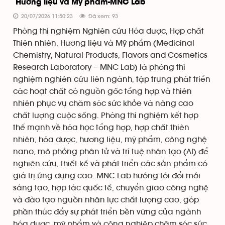
Hương liệu và Mỹ phẩm-MNC Lab
20/07/2026 11:50:23
Đã xem: 93
Phòng thí nghiệm Nghiên cứu Hóa dược, Hợp chất
Thiên nhiên, Hương liệu và Mỹ phẩm (Medicinal
Chemistry, Natural Products, Flavors and Cosmetics
Research Laboratory – MNC Lab) là phòng thí
nghiệm nghiên cứu liên ngành, tập trung phát triển
các hoạt chất có nguồn gốc tổng hợp và thiên
nhiên phục vụ chăm sóc sức khỏe và nâng cao
chất lượng cuộc sống. Phòng thí nghiệm kết hợp
thế mạnh về hóa học tổng hợp, hợp chất thiên
nhiên, hóa dược, hương liệu, mỹ phẩm, công nghệ
nano, mô phỏng phân tử và trí tuệ nhân tạo (AI) để
nghiên cứu, thiết kế và phát triển các sản phẩm có
giá trị ứng dụng cao. MNC Lab hướng tới đổi mới
sáng tạo, hợp tác quốc tế, chuyển giao công nghệ
và đào tạo nguồn nhân lực chất lượng cao, góp
phần thúc đẩy sự phát triển bền vững của ngành
hóa dược, mỹ phẩm và công nghiệp chăm sóc sức