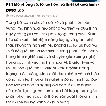
PTN Mô phỏng số, tối ưu hóa, và thiết kế quá trình -
DPSO Lab
15/06/2026 21:20:28
Đã xem: 135
Trong bối cảnh chuyển đổi số và phát triển bền
vững, mô hình hóa, mô phỏng và thiết kế quá trình
ngày càng giữ vai trò quan trọng trong việc tối ưu
hóa sản xuất, tiết kiệm năng lượng và giảm phát
thải. Phòng thí nghiệm Mô phỏng số, Tối ưu hóa và
Thiết kế quá trình được định hướng phát triển thành
trung tâm nghiên cứu và chuyển giao công nghệ
trong các lĩnh vực mô hình hóa, AI, Digital Twin và
tối ưu hóa quá trình, phục vụ các ngành năng
lượng, môi trường, sinh khối, thực phẩm và chế biến
công nghiệp. Phòng thí nghiệm đồng thời thúc đẩy
hợp tác với doanh nghiệp và các tổ chức nghiên
cứu, đào tạo nguồn nhân lực chất lượng cao, góp
phần phát triển các hệ thống sản xuất thông minh
theo định hướng xanh và bền vững.