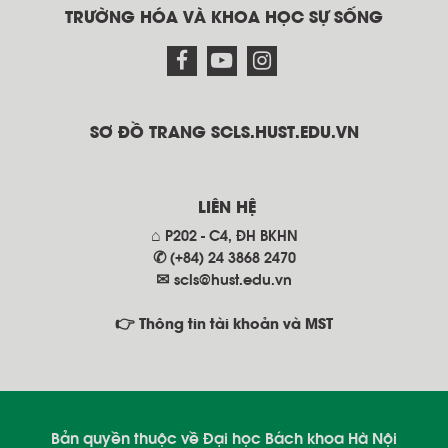
TRƯỜNG HÓA VÀ KHOA HỌC SỰ SỐNG
SƠ ĐỒ TRANG SCLS.HUST.EDU.VN
LIÊN HỆ
⌂ P202 - C4, ĐH BKHN
✆ (+84) 24 3868 2470
✉
scls@hust.edu.vn
👉 Thông tin tài khoản và MST
Bản quyền thuộc về Đại học Bách khoa Hà Nội