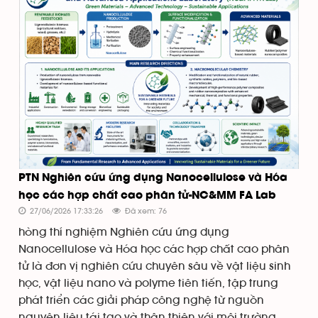
PTN Nghiên cứu ứng dụng Nanocellulose và Hóa
học các hợp chất cao phân tử-NC&MM FA Lab
27/06/2026 17:33:26
Đã xem: 76
hòng thí nghiệm Nghiên cứu ứng dụng
Nanocellulose và Hóa học các hợp chất cao phân
tử là đơn vị nghiên cứu chuyên sâu về vật liệu sinh
học, vật liệu nano và polyme tiên tiến, tập trung
phát triển các giải pháp công nghệ từ nguồn
nguyên liệu tái tạo và thân thiện với môi trường.