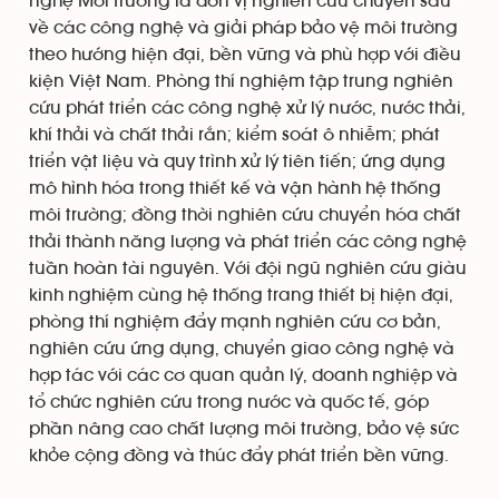
nghệ Môi trường là đơn vị nghiên cứu chuyên sâu
về các công nghệ và giải pháp bảo vệ môi trường
theo hướng hiện đại, bền vững và phù hợp với điều
kiện Việt Nam. Phòng thí nghiệm tập trung nghiên
cứu phát triển các công nghệ xử lý nước, nước thải,
khí thải và chất thải rắn; kiểm soát ô nhiễm; phát
triển vật liệu và quy trình xử lý tiên tiến; ứng dụng
mô hình hóa trong thiết kế và vận hành hệ thống
môi trường; đồng thời nghiên cứu chuyển hóa chất
thải thành năng lượng và phát triển các công nghệ
tuần hoàn tài nguyên. Với đội ngũ nghiên cứu giàu
kinh nghiệm cùng hệ thống trang thiết bị hiện đại,
phòng thí nghiệm đẩy mạnh nghiên cứu cơ bản,
nghiên cứu ứng dụng, chuyển giao công nghệ và
hợp tác với các cơ quan quản lý, doanh nghiệp và
tổ chức nghiên cứu trong nước và quốc tế, góp
phần nâng cao chất lượng môi trường, bảo vệ sức
khỏe cộng đồng và thúc đẩy phát triển bền vững.