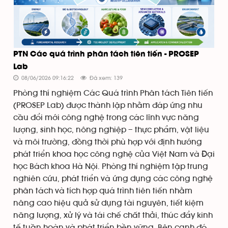
PTN Các quá trình phân tách tiên tiến - PROSEP
Lab
08/06/2026 09:16:22
Đã xem: 139
Phòng thí nghiệm Các Quá trình Phân tách Tiên tiến
(PROSEP Lab) được thành lập nhằm đáp ứng nhu
cầu đổi mới công nghệ trong các lĩnh vực năng
lượng, sinh học, nông nghiệp – thực phẩm, vật liệu
và môi trường, đồng thời phù hợp với định hướng
phát triển khoa học công nghệ của Việt Nam và Đại
học Bách khoa Hà Nội. Phòng thí nghiệm tập trung
nghiên cứu, phát triển và ứng dụng các công nghệ
phân tách và tích hợp quá trình tiên tiến nhằm
nâng cao hiệu quả sử dụng tài nguyên, tiết kiệm
năng lượng, xử lý và tái chế chất thải, thúc đẩy kinh
tế tuần hoàn và phát triển bền vững. Bên cạnh đó,