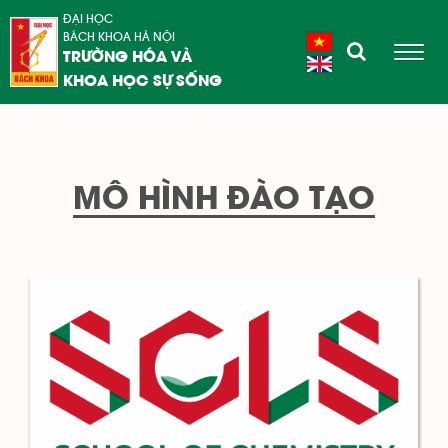
ĐẠI HỌC
BÁCH KHOA HÀ NỘI
TRƯỜNG HÓA VÀ
KHOA HỌC SỰ SỐNG
MÔ HÌNH ĐÀO TẠO