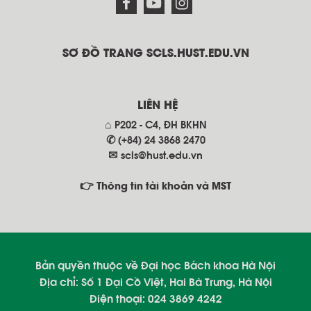
SƠ ĐỒ TRANG SCLS.HUST.EDU.VN
LIÊN HỆ
⌂ P202 - C4, ĐH BKHN
✆ (+84) 24 3868 2470
✉
scls@hust.edu.vn
👉 Thông tin tài khoản và MST
Bản quyền thuộc về Đại học Bách khoa Hà Nội
Địa chỉ: Số 1 Đại Cồ Việt, Hai Bà Trưng, Hà Nội
Điện thoại: 024 3869 4242