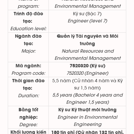
program:
Environmental Management
Kỹ sư (Bậc 7)
Trình độ đào
Engineer (level 7)
tạo:
Education level:
Ngành đào
Quản lý Tài nguyên và Môi
tạo:
trường
Major:
Natural Resources and
Environmental Management
Mã ngành:
7520320 (Kỹ sư)
Program code:
7520320 (Engineer)
5,5 năm (Cử nhân 4 năm và Kỹ
Thời gian đào
sư 1,5 năm)
tạo:
5,5 years (Bachelor 4 years and
Duration:
Engineer 1,5 years)
Bằng tốt
Kỹ sư Kỹ thuật môi trường
Engineer in Environmental
nghiệp:
Engineering
Degree:
Khối lượng kiến
180 tín chỉ (Cử nhân 132 tín chỉ,