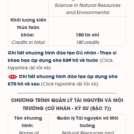
Science in Natural Resources
and Environmental
Khối lượng kiến
thức toàn
khóa:
180 tín chỉ
Credits in total:
180 credits
Chi tiết chương trình đào tạo Cử nhân - Thạc sĩ
(Click
khoa học áp dụng cho K69 trở về trước
hyperlink
để tải về)
Chi tiết chương trình đào tạo áp dụng cho
(Click hyperlink để tải về)
K70 trở về sau
-----------------------------------------------------------------------------------
CHƯƠNG TRÌNH QUẢN LÝ TÀI NGUYÊN VÀ MÔI
TRƯỜNG (CỬ NHÂN - KỸ SƯ (BẬC 7))
Tên chương
Quản lý Tài nguyên và Môi
trình:
trường
Name of
Natural Resources and