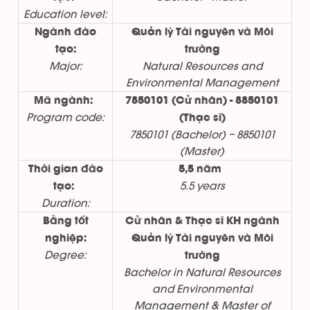
Education level:
Ngành đào
Quản lý Tài nguyên và Môi
tạo:
trường
Major:
Natural Resources and
Environmental Management
Mã ngành:
7850101 (Cử nhân) - 8850101
Program code:
(Thạc sĩ)
7850101 (Bachelor) – 8850101
(Master)
Thời gian đào
5,5 năm
5.5 years
tạo:
Duration:
Bằng tốt
Cử nhân & Thạc sĩ KH ngành
nghiệp:
Quản lý Tài nguyên và Môi
Degree:
trường
Bachelor in Natural Resources
and Environmental
Management & Master of