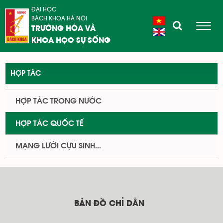
ĐẠI HỌC
BÁCH KHOA HÀ NỘI
TRƯỜNG HÓA VÀ
KHOA HỌC SỰ SỐNG
HỢP TÁC
HỢP TÁC TRONG NƯỚC
HỢP TÁC QUỐC TẾ
MẠNG LƯỚI CỰU SINH...
BẢN ĐỒ CHỈ DẪN