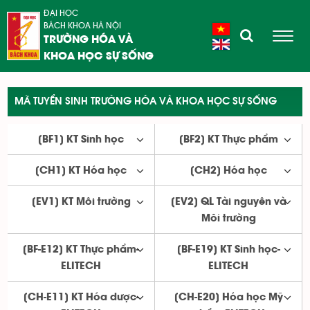
ĐẠI HỌC
BÁCH KHOA HÀ NỘI
TRƯỜNG HÓA VÀ
KHOA HỌC SỰ SỐNG
MÃ TUYỂN SINH TRƯỜNG HÓA VÀ KHOA HỌC SỰ SỐNG
[BF1] KT Sinh học
[BF2] KT Thực phẩm
[CH1] KT Hóa học
[CH2] Hóa học
[EV1] KT Môi trường
[EV2] QL Tài nguyên và
Môi trường
[BF-E12] KT Thực phẩm-
[BF-E19] KT Sinh học-
ELITECH
ELITECH
[CH-E11] KT Hóa dược-
[CH-E20] Hóa học Mỹ