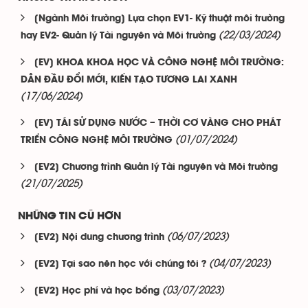
[Ngành Môi trường] Lựa chọn EV1- Kỹ thuật môi trường
(22/03/2024)
hay EV2- Quản lý Tài nguyên và Môi trường
[EV] KHOA KHOA HỌC VÀ CÔNG NGHỆ MÔI TRƯỜNG:
DẪN ĐẦU ĐỔI MỚI, KIẾN TẠO TƯƠNG LAI XANH
(17/06/2024)
[EV] TÁI SỬ DỤNG NƯỚC – THỜI CƠ VÀNG CHO PHÁT
(01/07/2024)
TRIỂN CÔNG NGHỆ MÔI TRƯỜNG
[EV2] Chương trình Quản lý Tài nguyên và Môi trường
(21/07/2025)
NHỮNG TIN CŨ HƠN
(06/07/2023)
[EV2] Nội dung chương trình
(04/07/2023)
[EV2] Tại sao nên học với chúng tôi ?
(03/07/2023)
[EV2] Học phí và học bổng