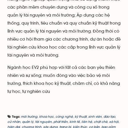
các phần mềm chuyên dụng và công cụ số trong
quản lý tài nguyên và môi trường; Áp dụng các hệ
thống, quy trình, tiêu chuẩn và quy chuẩn kỹ thuật trong
lĩnh vực quản lý tài nguyên và môi trường. Đồng thời có
nhiều cơ hội tham gia các chương trình, dự án hoặc đề
tài nghiên cứu khoa học các cấp trong lĩnh vực quản lý
tài nguyên và môi trường.
Ngành học EV2 phù hợp với tất cả các bạn yêu thiên
nhiên và sự sống; muốn đóng vào việc bảo vệ môi
trường, thích khoa học kỹ thuật, chăm chỉ, có khả năng
tự học, tự nghiên cứu
môi trường
,
khoa học
,
công nghệ
,
kỹ thuật
,
sinh viên
,
đào tạo
,
Tags:
cử nhân
,
quản lý
,
tài nguyên
,
phát triển
,
kinh tế
,
liên hệ
,
chặt chẽ
,
xã hội
,
hiện đại
,
chương trình
,
xây dựng
,
trang bị
,
kiến thức
,
cơ bản
,
bao gồm