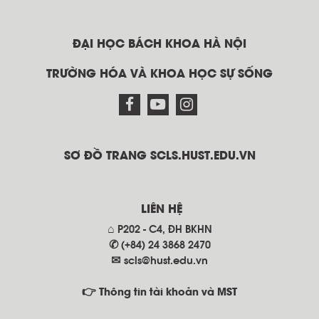
ĐẠI HỌC BÁCH KHOA HÀ NỘI
TRƯỜNG HÓA VÀ KHOA HỌC SỰ SỐNG
SƠ ĐỒ TRANG SCLS.HUST.EDU.VN
LIÊN HỆ
⌂ P202 - C4, ĐH BKHN
✆ (+84) 24 3868 2470
✉
scls@hust.edu.vn
👉 Thông tin tài khoản và MST