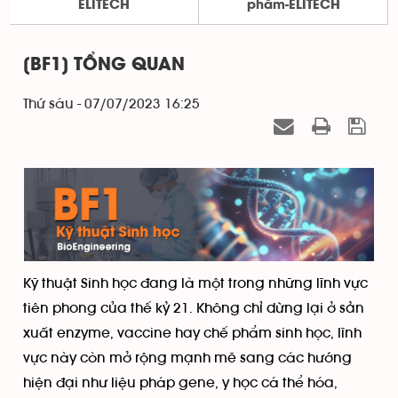
ELITECH
phẩm-ELITECH
[BF1] TỔNG QUAN
Thứ sáu - 07/07/2023 16:25
Kỹ thuật Sinh học đang là một trong những lĩnh vực
tiên phong của thế kỷ 21. Không chỉ dừng lại ở sản
xuất enzyme, vaccine hay chế phẩm sinh học, lĩnh
vực này còn mở rộng mạnh mẽ sang các hướng
hiện đại như liệu pháp gene, y học cá thể hóa,