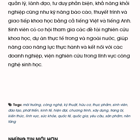
quản lý, lãnh đạo, tư duy phản biện, khả năng khởi
nghiệp cũng như kỹ năng báo cáo, thuyết trình và
giao tiếp khoa học bằng cả tiếng Việt và tiếng Anh.
Sinh viên có cơ hội tham gia các đề tài nghiên cứu
khoa học, dự án thực tế trong và ngoài nước, giúp
nâng cao năng lực thực hành và kết nối với các
doanh nghiệp, viện nghiên cứu trong lĩnh vực công
nghệ sinh học.
môi trường
,
công nghệ
,
kỹ thuật
,
hữu cơ
,
thực phẩm
,
sinh viên
,
Tags:
đào tạo
,
phát triển
,
kinh tế
,
hiện đại
,
chương trình
,
xây dựng
,
trang bị
,
kiến thức
,
lĩnh vực
,
sức khỏe
,
quốc tế
,
quốc gia
,
yêu cầu
,
sản phẩm
,
nền
tảng
NHỮNG TIN MỚI HƠN