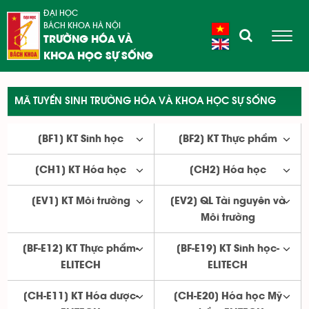
ĐẠI HỌC
BÁCH KHOA HÀ NỘI
TRƯỜNG HÓA VÀ
KHOA HỌC SỰ SỐNG
MÃ TUYỂN SINH TRƯỜNG HÓA VÀ KHOA HỌC SỰ SỐNG
[BF1] KT Sinh học
[BF2] KT Thực phẩm
[CH1] KT Hóa học
[CH2] Hóa học
[EV1] KT Môi trường
[EV2] QL Tài nguyên và
Môi trường
[BF-E12] KT Thực phẩm-
[BF-E19] KT Sinh học-
ELITECH
ELITECH
[CH-E11] KT Hóa dược-
[CH-E20] Hóa học Mỹ