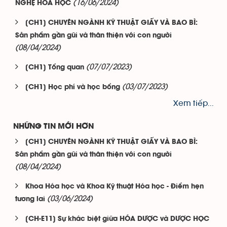
(16/06/2024)
NGHỆ HÓA HỌC
[CH1] CHUYÊN NGÀNH KỸ THUẬT GIẤY VÀ BAO BÌ:
Sản phẩm gần gũi và thân thiện với con người
(08/04/2024)
(07/07/2023)
[CH1] Tổng quan
(03/07/2023)
[CH1] Học phí và học bổng
Xem tiếp...
NHỮNG TIN MỚI HƠN
[CH1] CHUYÊN NGÀNH KỸ THUẬT GIẤY VÀ BAO BÌ:
Sản phẩm gần gũi và thân thiện với con người
(08/04/2024)
Khoa Hóa học và Khoa Kỹ thuật Hóa học - Điểm hẹn
(03/06/2024)
tương lai
[CH-E11] Sự khác biệt giữa HÓA DƯỢC và DƯỢC HỌC