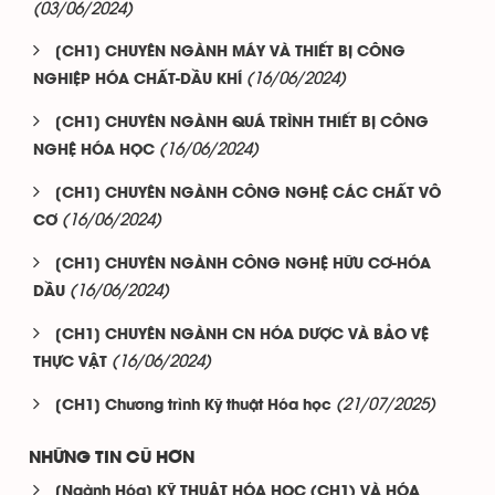
(03/06/2024)
[CH1] CHUYÊN NGÀNH MÁY VÀ THIẾT BỊ CÔNG
(16/06/2024)
NGHIỆP HÓA CHẤT-DẦU KHÍ
[CH1] CHUYÊN NGÀNH QUÁ TRÌNH THIẾT BỊ CÔNG
(16/06/2024)
NGHỆ HÓA HỌC
[CH1] CHUYÊN NGÀNH CÔNG NGHỆ CÁC CHẤT VÔ
(16/06/2024)
CƠ
[CH1] CHUYÊN NGÀNH CÔNG NGHỆ HỮU CƠ-HÓA
(16/06/2024)
DẦU
[CH1] CHUYÊN NGÀNH CN HÓA DƯỢC VÀ BẢO VỆ
(16/06/2024)
THỰC VẬT
(21/07/2025)
[CH1] Chương trình Kỹ thuật Hóa học
NHỮNG TIN CŨ HƠN
[Ngành Hóa] KỸ THUẬT HÓA HỌC (CH1) VÀ HÓA