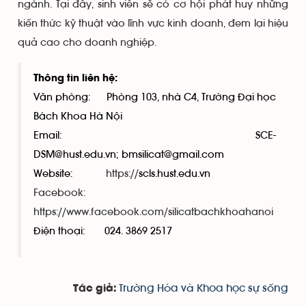
ngành. Tại đây, sinh viên sẽ có cơ hội phát huy những
kiến thức kỹ thuật vào lĩnh vực kinh doanh, đem lại hiệu
quả cao cho doanh nghiệp.
Thông tin liên hệ:
Văn phòng: Phòng 103, nhà C4, Trường Đại học
Bách Khoa Hà Nội
Email: SCE-
DSM
@hust.edu.vn
;
bmsilicat@gmail.com
Website
:
https://
scls.hust.edu.vn
Facebook:
https://www.facebook.com/silicatbachkhoahanoi
Điện thoại: 024. 3869 2517
Trường Hóa và Khoa học sự sống
Tác giả: