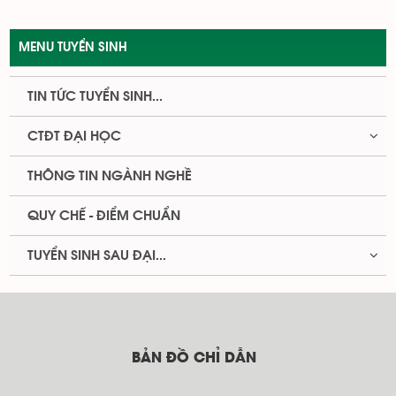
MENU TUYỂN SINH
TIN TỨC TUYỂN SINH...
CTĐT ĐẠI HỌC
THÔNG TIN NGÀNH NGHỀ
QUY CHẾ - ĐIỂM CHUẨN
TUYỂN SINH SAU ĐẠI...
BẢN ĐỒ CHỈ DẪN