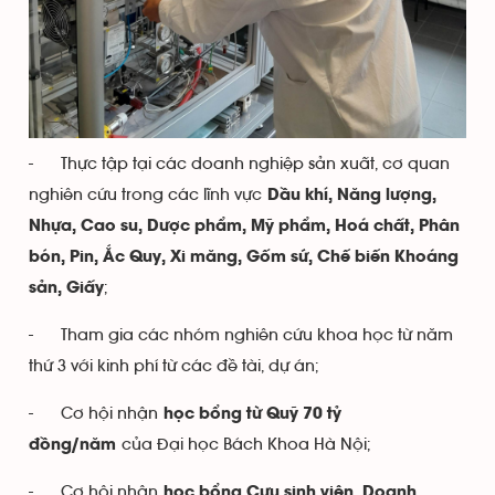
- Thực tập tại các doanh nghiệp sản xuất, cơ quan
nghiên cứu trong các lĩnh vực
Dầu khí, Năng lượng,
Nhựa, Cao su, Dược phẩm, Mỹ phẩm, Hoá chất, Phân
bón, Pin, Ắc Quy, Xi măng, Gốm sứ, Chế biến Khoáng
;
sản, Giấy
- Tham gia các nhóm nghiên cứu khoa học từ năm
thứ 3 với kinh phí từ các đề tài, dự án;
- Cơ hội nhận
học bổng từ Quỹ 70 tỷ
của Đại học Bách Khoa Hà Nội;
đồng/năm
- Cơ hội nhận
học bổng Cựu sinh viên, Doanh