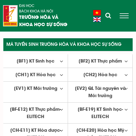
ĐẠI HỌC
BÁCH KHOA HÀ NỘI
TRƯỜNG HÓA VÀ
KHOA HỌC SỰ SỐNG
MÃ TUYỂN SINH TRƯỜNG HÓA VÀ KHOA HỌC SỰ SỐNG
[BF1] KT Sinh học
[BF2] KT Thực phẩm
[CH1] KT Hóa học
[CH2] Hóa học
[EV1] KT Môi trường
[EV2] QL Tài nguyên và
Môi trường
[BF-E12] KT Thực phẩm-
[BF-E19] KT Sinh học-
ELITECH
ELITECH
[CH-E11] KT Hóa dược-
[CH-E20] Hóa học Mỹ