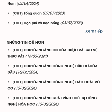
(03/04/2024)
Nam
(07/07/2023)
[CH1] Tổng quan
(03/07/2023)
[CH1] Học phí và học bổng
Xem tiếp...
NHỮNG TIN CŨ HƠN
[CH1] CHUYÊN NGÀNH CN HÓA DƯỢC VÀ BẢO VỆ
(16/06/2024)
THỰC VẬT
[CH1] CHUYÊN NGÀNH CÔNG NGHỆ HỮU CƠ-HÓA
(16/06/2024)
DẦU
[CH1] CHUYÊN NGÀNH CÔNG NGHỆ CÁC CHẤT VÔ
(16/06/2024)
CƠ
[CH1] CHUYÊN NGÀNH QUÁ TRÌNH THIẾT BỊ CÔNG
(16/06/2024)
NGHỆ HÓA HỌC