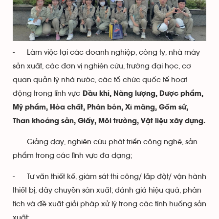
- Làm việc tại các doanh nghiệp, công ty, nhà máy
sản xuất, các đơn vị nghiên cứu, trường đại học, cơ
quan quản lý nhà nước, các tổ chức quốc tế hoạt
động trong lĩnh vực
Dầu khí, Năng lượng, Dược phẩm,
Mỹ phẩm, Hóa chất, Phân bón, Xi măng, Gốm sứ,
Than khoáng sản, Giấy
, Môi trường, Vật liệu xây dựng.
- Giảng dạy, nghiên cứu phát triển công nghệ, sản
phẩm trong các lĩnh vực đa dạng;
- Tư vấn thiết kế, giám sát thi công/ lắp đặt/ vận hành
thiết bị, dây chuyền sản xuất; đánh giá hiệu quả, phân
tích và đề xuất giải pháp xử lý trong các tình huống sản
xuất;