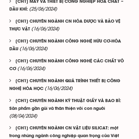
[CH1] MÁY VÀ THIẾT BỊ CÔNG NGHIỆP HOÁ CHẤT –
(25/06/2024)
DẦU KHÍ:
[CH1] CHUYÊN NGÀNH CN HÓA DƯỢC VÀ BẢO VỆ
(16/06/2024)
THỰC VẬT
[CH1] CHUYÊN NGÀNH CÔNG NGHỆ HỮU CƠ-HÓA
(16/06/2024)
DẦU
[CH1] CHUYÊN NGÀNH CÔNG NGHỆ CÁC CHẤT VÔ
(16/06/2024)
CƠ
[CH1] CHUYÊN NGÀNH QUÁ TRÌNH THIẾT BỊ CÔNG
(16/06/2024)
NGHỆ HÓA HỌC
[CH1] CHUYÊN NGÀNH KỸ THUẬT GIẤY VÀ BAO BÌ:
Sản phẩm gần gũi và thân thiện với con người
(08/04/2024)
[CH1] CHUYÊN NGÀNH CN VẬT LIỆU SILICAT: một
trong những ngành công nghiệp quan trọng của Việt