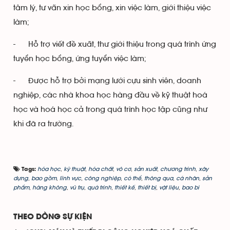
tâm lý, tư vấn xin học bổng, xin việc làm, giới thiệu việc
làm;
- Hỗ trợ viết đề xuất, thư giới thiệu trong quá trình ứng
tuyển học bổng, ứng tuyển việc làm;
- Được hỗ trợ bởi mạng lưới cựu sinh viên, doanh
nghiệp, các nhà khoa học hàng đầu về kỹ thuật hoá
học và hoá học cả trong quá trình học tập cũng như
khi đã ra trường.
hóa học
,
kỹ thuật
,
hóa chất
,
vô cơ
,
sản xuất
,
chương trình
,
xây
Tags:
dựng
,
bao gồm
,
lĩnh vực
,
công nghiệp
,
có thể
,
thông qua
,
cá nhân
,
sản
phẩm
,
hàng không
,
vũ trụ
,
quá trình
,
thiết kế
,
thiết bị
,
vật liệu
,
bao bì
THEO DÒNG SỰ KIỆN