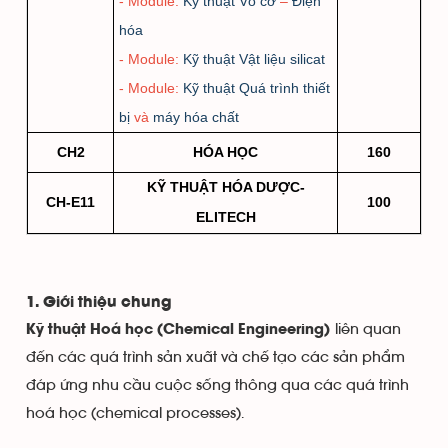
- Module:
Kỹ thuật Vô cơ
–
Điện
hóa
- Module:
Kỹ thuật Vật liệu silicat
- Module:
Kỹ thuật Quá trình thiết
bị
và
máy hóa chất
CH2
HÓA HỌC
160
KỸ THUẬT HÓA DƯỢC-
CH-E11
100
ELITECH
1. Giới thiệu chung
liên quan
Kỹ thuật Hoá học (Chemical Engineering)
đến các quá trình sản xuất và chế tạo các sản phẩm
đáp ứng nhu cầu cuộc sống thông qua các quá trình
hoá học (chemical processes).