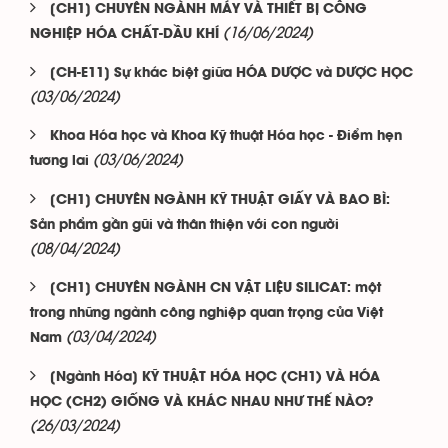
[CH1] CHUYÊN NGÀNH MÁY VÀ THIẾT BỊ CÔNG
(16/06/2024)
NGHIỆP HÓA CHẤT-DẦU KHÍ
[CH-E11] Sự khác biệt giữa HÓA DƯỢC và DƯỢC HỌC
(03/06/2024)
Khoa Hóa học và Khoa Kỹ thuật Hóa học - Điểm hẹn
(03/06/2024)
tương lai
[CH1] CHUYÊN NGÀNH KỸ THUẬT GIẤY VÀ BAO BÌ:
Sản phẩm gần gũi và thân thiện với con người
(08/04/2024)
[CH1] CHUYÊN NGÀNH CN VẬT LIỆU SILICAT: một
trong những ngành công nghiệp quan trọng của Việt
(03/04/2024)
Nam
[Ngành Hóa] KỸ THUẬT HÓA HỌC (CH1) VÀ HÓA
HỌC (CH2) GIỐNG VÀ KHÁC NHAU NHƯ THẾ NÀO?
(26/03/2024)