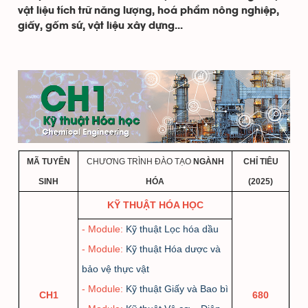
vật liệu tích trữ năng lượng, hoá phẩm nông nghiệp,
giấy, gốm sứ, vật liệu xây dựng...
MÃ
TUYỂN
CHƯƠNG TRÌNH ĐÀO TẠO
NGÀNH
CHỈ TIÊU
SINH
HÓA
(2025)
KỸ THUẬT HÓA HỌC
- Module:
Kỹ thuật Lọc hóa dầu
- Module:
Kỹ thuật Hóa dược và
bảo vệ thực vật
- Module:
Kỹ thuật Giấy và Bao bì
CH1
680