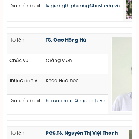
Địa chỉ email
ly.giangthiphuong@hust.edu.vn
Họ tên
TS. Cao Hồng Hà
Chức vụ
Giảng viên
Thuộc đơn vị
Khoa Hóa học
Địa chỉ email
ha.caohong@hust.edu.vn
Họ tên
PGS.TS. Nguyễn Thị Việt Thanh