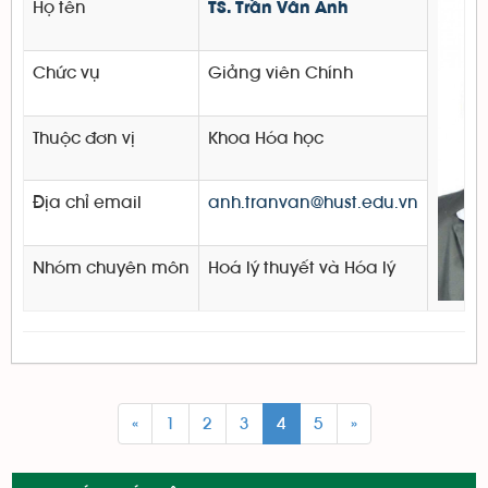
Họ tên
TS. Trần Vân Anh
Chức vụ
Giảng viên Chính
Thuộc đơn vị
Khoa Hóa học
Địa chỉ email
anh.tranvan@hust.edu.vn
Nhóm chuyên môn
Hoá lý thuyết và Hóa lý
«
1
2
3
4
5
»