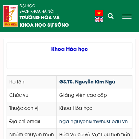
ĐẠI HỌC
BÁCH KHOA HÀ NỘI
TRƯỜNG HÓA VÀ
KHOA HỌC SỰ SỐNG
Khoa Hóa học
Họ tên
GS.TS. Nguyễn Kim Ngà
Chức vụ
Giảng viên cao cấp
Thuộc đơn vị
Khoa Hóa học
Địa chỉ email
nga.nguyenkim@hust.edu.vn
Nhóm chuyên môn
Hóa Vô cơ và Vật liệu tiên tiến