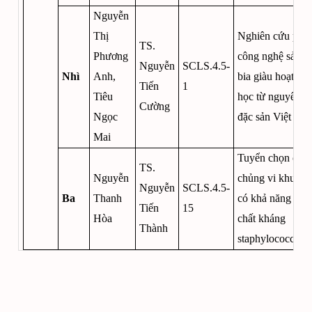
Nguyễn
Thị
Nghiên cứu phát 
TS.
Phương
công nghệ sản x
Nguyễn
SCLS.4.5-
Nhì
Anh,
bia giàu hoạt tín
Tiến
1
Tiêu
học từ nguyên li
Cường
Ngọc
đặc sản Việt Na
Mai
Tuyển chọn các
TS.
Nguyễn
chủng vi khuẩn l
Nguyễn
SCLS.4.5-
Ba
Thanh
có khả năng sinh
Tiến
15
Hòa
chất kháng
Thành
staphylococcus 