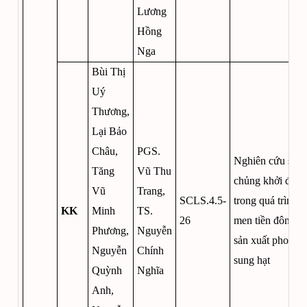
Lương
Hồng
Nga
Bùi Thị
Uý
Thương,
Lại Bảo
Châu,
PGS.
Nghiên cứu sử 
Tăng
Vũ Thu
chủng khởi động
Vũ
Trang,
SCLS.4.5-
trong quá trình l
KK
Minh
TS.
26
men tiền đông tụ
Phương,
Nguyễn
sản xuất phomat
Nguyễn
Chính
sung hạt
Quỳnh
Nghĩa
Anh,