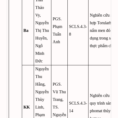
Thảo
Vy,
Nghiên cứu sinh
PGS.
Nguyễn
hợp Torularhodin
Phạm
SCLS.4.3-
Ba
Thị Thu
nấm men đỏ và 
Tuấn
8
Huyền,
dụng trong sản x
Anh
Ngô
thực phẩm chức
Minh
Đức
Nguyễn
Thu
Hằng,
PGS.
Nguyễn
Vũ Thu
Nghiên cứu xây
Thùy
Trang,
SCLS.4.3-
quy trình sản xuấ
KK
Linh,
TS.
14
phomat thủy phâ
Phạm
Nguyễn