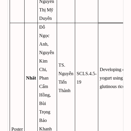
Nguyễn
Thị Mỹ
Duyên
Đỗ
Ngọc
Anh,
Nguyễn
Kim
TS.
Chi,
Developing drin
Nguyễn
SCLS.4.5-
Nhất
Phan
yogurt using bla
Tiến
19
Cẩm
glutinous rice
Thành
Hồng,
Bùi
Trọng
Bảo
Khanh
Poster