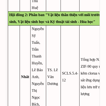
Thu
Huệ
Hội đồng 2: Phân ban "Vật liệu thân thiện với môi trường -
sinh, Vật liệu sinh học và Kỹ thuật tái sinh - Hóa học"
Nguyễn
Sỹ
Tuấn,
Trần
Thanh
Tổng hợp NAN
Huyền,
ZIF-90 quy mô l
Lê Bảo
TS. Lê
SCLS.5.4-
kẽm clorua và k
Nhất
Anh,
Văn
12
sát ứng dụng làm
Nguyễn
Dương
liệu lưu trữ năng
Thị
lượng
Ngọc
Bích,