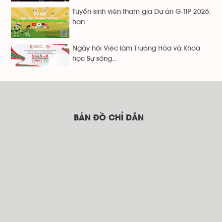
Tuyển sinh viên tham gia Dự án G-TIP 2026,
hạn...
Ngày hội Việc làm Trường Hóa và Khoa
học Sự sống...
BẢN ĐỒ CHỈ DẪN