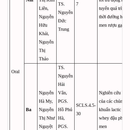
TS.
7
Liên,
tuyến quá trình 
Nguyễn
Nguyễn
thời đường hóa-l
Đức
Hữu
men rượu gạo
Trung
Khải,
Nguyễn
Thị
Thảo
TS.
Oral
Nguyễn
Hải
Nguyễn
Vân,
Nghiên cứu hiệu
Hà My,
PGS.
của các chủng vi
SCLS.4.5-
Ba
Nguyễn
Hồ Phú
khuẩn lactic đến
30
Thị Như
Hà,
whey đậu phụ kh
Nguyệt
PGS.
men