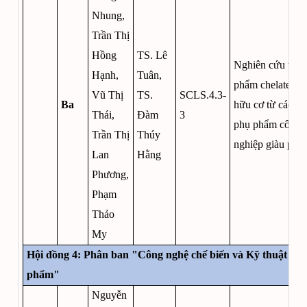
Nhung,
Trần Thị
Hồng
TS. Lê
Nghiên cứu tạo 
Hạnh,
Tuân,
phẩm chelate Z
Vũ Thị
TS.
SCLS.4.3-
Ba
hữu cơ từ các n
Thái,
Đàm
3
phụ phẩm công
Trần Thị
Thúy
nghiệp giàu prot
Lan
Hằng
Phương,
Phạm
Thảo
My
Hội đồng 4: Phân ban "Công nghệ chế biến và Kỹ thuật thự
phẩm"
Nguyễn