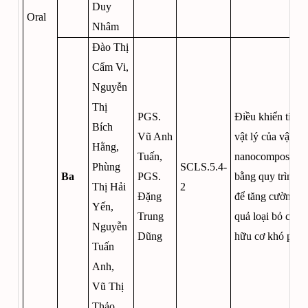
Duy
Oral
Nhâm
Đào Thị
Cẩm Vi,
Nguyễn
Thị
PGS.
Điều khiển tính 
Bích
Vũ Anh
vật lý của vật liệ
Hằng,
Tuấn,
nanocomposite
Phùng
SCLS.5.4-
Ba
PGS.
bằng quy trình 
Thị Hải
2
Đặng
để tăng cường h
Yến,
Trung
quả loại bỏ các c
Nguyễn
Dũng
hữu cơ khó phân
Tuấn
Anh,
Vũ Thị
Thảo