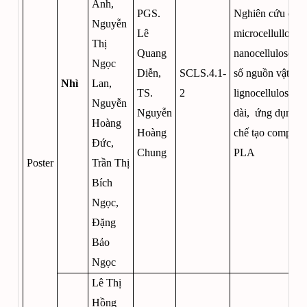
Anh,
PGS.
Nghiên cứu chế 
Nguyễn
Lê
microcellullose 
Thị
Quang
nanocellulose từ
Ngọc
Diễn,
SCLS.4.1-
số nguồn vật liệ
Nhì
Lan,
TS.
2
lignocellulose xơ
Nguyễn
Nguyễn
dài, ứng dụng t
Hoàng
Hoàng
chế tạo compozit
Đức,
Chung
PLA
Poster
Trần Thị
Bích
Ngọc,
Đặng
Bảo
Ngọc
Lê Thị
Hồng