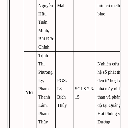
Nguyễn
Mai
hữu cơ methylen
Hữu
blue
Tuấn
Minh,
Bùi Đức
Chính
Trịnh
Thị
Nghiên cứu xây
Phương
hệ số phát thải 
Ly,
PGS.
đen từ hoạt động
Phạm
Lý
SCLS.2.3-
nhà máy nhiệt đi
Nhì
Thanh
Bích
15
than và phân bố
Lâm,
Thủy
độ tại Quảng Ni
Phạm
Hải Phòng và Hả
Thùy
Dương