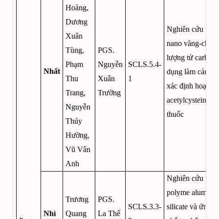
Hoàng,
Dương
Nghiên cứu tổng
Xuân
nano vàng-chấm
Tùng,
PGS.
lượng tử carbon
Phạm
Nguyễn
SCLS.5.4-
Nhất
dụng làm cảm bi
Thu
Xuân
1
xác định hoạt chấ
Trang,
Trường
acetylcysteine tr
Nguyễn
thuốc
Thúy
Hường,
Vũ Vân
Anh
Nghiên cứu tổng
polyme alumini
Trương
PGS.
SCLS.3.3-
silicate và ứng 
Nhì
Quang
La Thế