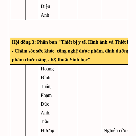
Diệu
Anh
Hội đồng 3: Phân ban "Thiết bị y tế, Hình ảnh và Thiết bị đ
- Chăm sóc sức khỏe, công nghệ dược phẩm, dinh dưỡng và
phẩm chức năng - Kỹ thuật Sinh học"
Hoàng
Đình
Tuấn,
Phạm
Đức
Anh,
Trần
Hương
Nghiên cứu chế 