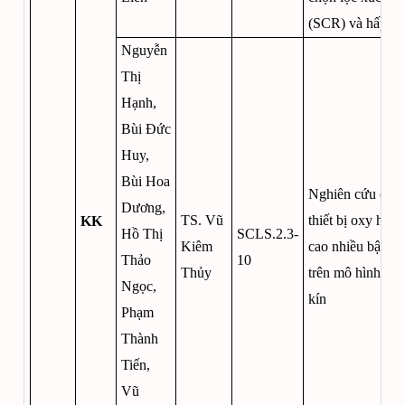
(SCR) và hấp p
Nguyễn
Thị
Hạnh,
Bùi Đức
Huy,
Bùi Hoa
Nghiên cứu chế 
Dương,
TS. Vũ
thiết bị oxy hóa
KK
Hồ Thị
SCLS.2.3-
Kiêm
cao nhiều bậc d
Thảo
10
Thủy
trên mô hình thủ
Ngọc,
kín
Phạm
Thành
Tiến,
Vũ