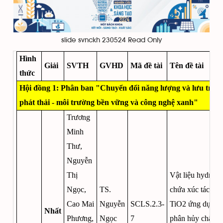
slide svnckh 230524 Read Only
Hình
Giải
SVTH
GVHD
Mã đề tài
Tên đề tài
thức
Hội đồng 1: Phân ban "Chuyển đổi năng lượng và lưu trữ, 
phát thải - môi trường bền vững và công nghệ xanh"
Trương
Minh
Thư,
Nguyễn
Thị
Vật liệu hydroge
Ngọc,
TS.
chứa xúc tác qu
Cao Mai
Nguyễn
SCLS.2.3-
TiO2 ứng dụng 
Nhất
Phương,
Ngọc
7
phân hủy chất m