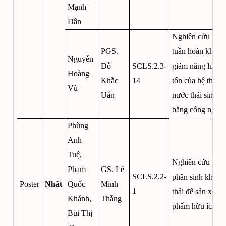
Mạnh
Dân
Nghiên cứu giải
PGS.
tuần hoàn khí n
Nguyễn
Đỗ
SCLS.2.3-
giảm năng lượng
Hoàng
Khắc
14
tốn của hệ thống
Vũ
Uẩn
nước thải sinh h
bằng công nghệ
Phùng
Anh
Tuệ,
Nghiên cứu nhiệ
Phạm
GS. Lê
SCLS.2.2-
phân sinh khối p
Poster
Nhất
Quốc
Minh
1
thải để sản xuất 
Khánh,
Thắng
phẩm hữu ích
Bùi Thị