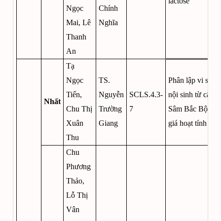
lactose
Ngọc
Chính
Mai, Lê
Nghĩa
Thanh
An
Tạ
Ngọc
TS.
Phân lập vi sinh 
Tiến,
Nguyễn
SCLS.4.3-
nội sinh từ cây 
Nhất
Chu Thị
Trường
7
Sâm Bắc Bộ và 
Xuân
Giang
giá hoạt tính sin
Thu
Chu
Phương
Thảo,
Lỗ Thị
Vân