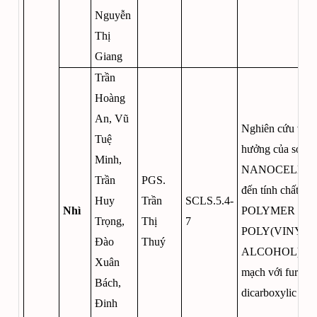
Nguyễn
Thị
Giang
Trần
Hoàng
An, Vũ
Nghiên cứu về s
Tuệ
hưởng của sợi
Minh,
NANOCELLU
Trần
PGS.
đến tính chất của
Huy
Trần
SCLS.5.4-
Nhì
POLYMER
Trọng,
Thị
7
POLY(VINYL
Đào
Thuý
ALCOHOL) kh
Xuân
mạch với furan-2
Bách,
dicarboxylic aci
Đinh