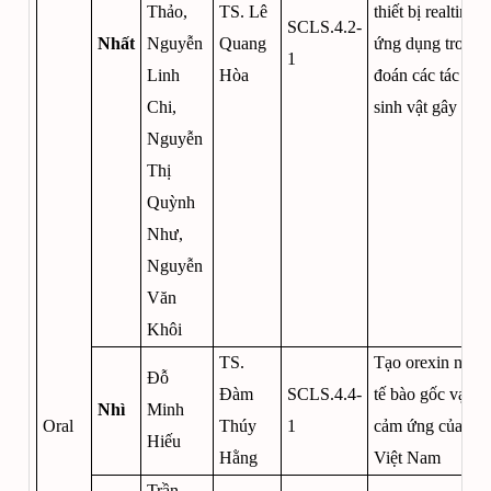
Thảo,
TS. Lê
thiết bị realtime
SCLS.4.2-
Nhất
Nguyễn
Quang
ứng dụng trong 
1
Linh
Hòa
đoán các tác nhâ
Chi,
sinh vật gây bện
Nguyễn
Thị
Quỳnh
Như,
Nguyễn
Văn
Khôi
TS.
Tạo orexin nơ-ro
Đỗ
Đàm
SCLS.4.4-
tế bào gốc vạn n
Nhì
Minh
Oral
Thúy
1
cảm ứng của ng
Hiếu
Hằng
Việt Nam
Trần