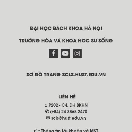
ĐẠI HỌC BÁCH KHOA HÀ NỘI
TRƯỜNG HÓA VÀ KHOA HỌC SỰ SỐNG
SƠ ĐỒ TRANG SCLS.HUST.EDU.VN
LIÊN HỆ
⌂ P202 - C4, ĐH BKHN
✆ (+84) 24 3868 2470
✉
scls@hust.edu.vn
👉 Thông tin tài khoản và MST