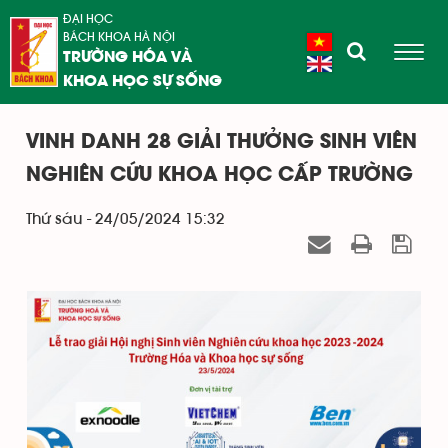
ĐẠI HỌC
BÁCH KHOA HÀ NỘI
TRƯỜNG HÓA VÀ
KHOA HỌC SỰ SỐNG
VINH DANH 28 GIẢI THƯỞNG SINH VIÊN
NGHIÊN CỨU KHOA HỌC CẤP TRƯỜNG
Thứ sáu - 24/05/2024 15:32