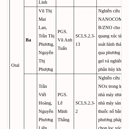
Linh
Vũ Thị
Nghiên cứu vật l
Mai
NANOCOMPO
Lan,
B/ZNO cho quá 
PGS.
Trần Thị
SCLS.2.3-
quang xúc tác: k
Ba
Vũ Anh
Phương,
13
soát hình thái th
Tuấn
Nguyễn
qua phương pháp
Thị
gel và nghiên cứ
Oral
Phượng
phân hủy kháng 
Nghiên cứu xử l
Trần
NOx trong khí th
Viết
PGS.
nhà máy nhiệt đi
Hoàng,
Lê
SCLS.2.3-
nhà máy sản xuấ
Nguyễn
Minh
2
thuốc nổ bằng
Phương
Thắng
phương pháp kh
Liên
chọn lọc xúc tác