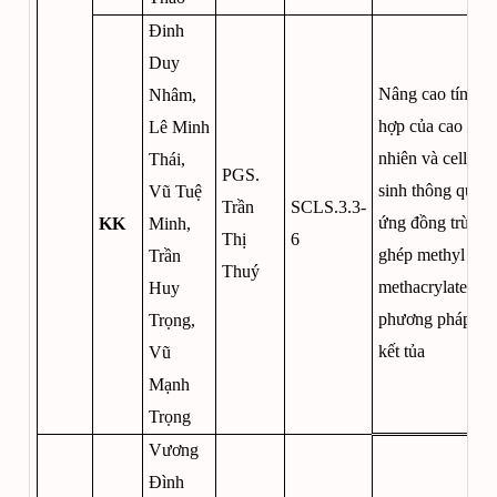
Đinh
Duy
Nâng cao tính t
Nhâm,
hợp của cao su t
Lê Minh
nhiên và cellulos
Thái,
PGS.
sinh thông qua 
Vũ Tuệ
Trần
SCLS.3.3-
ứng đồng trùng 
KK
Minh,
Thị
6
ghép methyl
Trần
Thuý
methacrylate và
Huy
phương pháp đồ
Trọng,
kết tủa
Vũ
Mạnh
Trọng
Vương
Đình