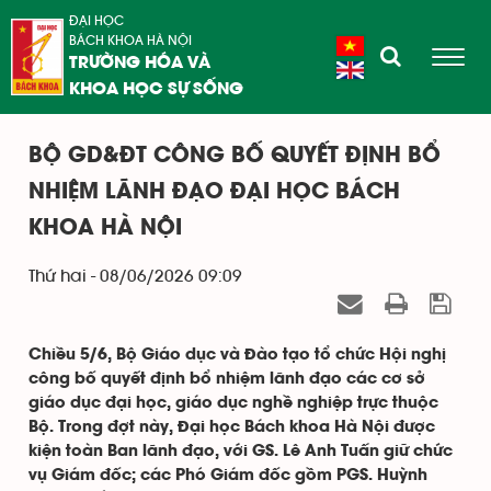
ĐẠI HỌC
BÁCH KHOA HÀ NỘI
TRƯỜNG HÓA VÀ
KHOA HỌC SỰ SỐNG
BỘ GD&ĐT CÔNG BỐ QUYẾT ĐỊNH BỔ
NHIỆM LÃNH ĐẠO ĐẠI HỌC BÁCH
KHOA HÀ NỘI
Thứ hai - 08/06/2026 09:09
Chiều 5/6, Bộ Giáo dục và Đào tạo tổ chức Hội nghị
công bố quyết định bổ nhiệm lãnh đạo các cơ sở
giáo dục đại học, giáo dục nghề nghiệp trực thuộc
Bộ. Trong đợt này, Đại học Bách khoa Hà Nội được
kiện toàn Ban lãnh đạo, với GS. Lê Anh Tuấn giữ chức
vụ Giám đốc; các Phó Giám đốc gồm PGS. Huỳnh