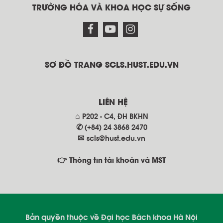
TRƯỜNG HÓA VÀ KHOA HỌC SỰ SỐNG
SƠ ĐỒ TRANG SCLS.HUST.EDU.VN
LIÊN HỆ
⌂ P202 - C4, ĐH BKHN
✆ (+84) 24 3868 2470
✉
scls@hust.edu.vn
👉 Thông tin tài khoản và MST
Bản quyền thuộc về Đại học Bách khoa Hà Nội