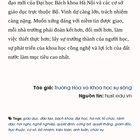
đạo mới của Đại học Bách khoa Hà Nội và các cơ sở
giáo dục trực thuộc Bộ. Vinh dự càng lớn, trách nhiệm
càng nặng. Muốn xứng đáng với niềm tin được giao,
mỗi nhà trường phải đoàn kết hơn, đổi mới hơn, làm
việc thiết thực hơn; lấy sự trưởng thành của người học,
sự phát triển của khoa học công nghệ và lợi ích của đất
nước làm mục tiêu cao nhất.
Trường Hóa và Khoa học sự sống
Tác giả:
hust.edu.vn
Nguồn tin:
giáo dục
,
đào tạo
,
bách khoa
,
đại học
,
hà nội
,
tổ chức
,
lãnh
Tags:
đạo
,
hội nghị
,
nghề nghiệp
,
quyết định
,
công bố
,
quyết thắng
,
giám đốc
,
trực thuộc
,
cơ sở
,
bổ nhiệm
,
kiện toàn
,
anh tuấn
,
chức vụ