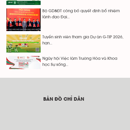
Bộ GD&ĐT công bố quyết định bổ nhiệm
lãnh đạo Đại...
Tuyển sinh viên tham gia Dự án G-TIP 2026,
hạn...
Ngày hội Việc làm Trường Hóa và Khoa
học Sự sống...
BẢN ĐỒ CHỈ DẪN