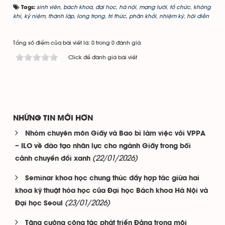
sinh viên
,
bách khoa
,
đại học
,
hà nội
,
mạng lưới
,
tổ chức
,
không
Tags:
khí
,
kỷ niệm
,
thành lập
,
long trọng
,
trí thức
,
phấn khởi
,
nhiệm kỳ
,
hội diễn
Tổng số điểm của bài viết là: 0 trong 0 đánh giá
Click để đánh giá bài viết
NHỮNG TIN MỚI HƠN
Nhóm chuyên môn Giấy và Bao bì làm việc với VPPA
– ILO về đào tạo nhân lực cho ngành Giấy trong bối
(22/01/2026)
cảnh chuyển đổi xanh
Seminar khoa học chung thúc đẩy hợp tác giữa hai
khoa kỹ thuật hóa học của Đại học Bách khoa Hà Nội và
(23/01/2026)
Đại học Seoul
Tăng cường công tác phát triển Đảng trong môi