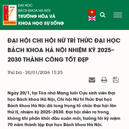
ĐẠI HỌC
BÁCH KHOA HÀ NỘI
TRƯỜNG HÓA VÀ
KHOA HỌC SỰ SỐNG
ĐẠI HỘI CHI HỘI NỮ TRÍ THỨC ĐẠI HỌC
BÁCH KHOA HÀ NỘI NHIỆM KỲ 2025–
2030 THÀNH CÔNG TỐT ĐẸP
Thứ ba - 20/01/2026 15:25
Ngày 20/1, tại Tòa nhà Mạng lưới Cựu sinh viên Đại
học Bách khoa Hà Nội, Chi hội Nữ trí thức Đại học
Bách khoa Hà Nội đã long trọng tổ chức Đại hội lần
thứ II, nhiệm kỳ 2025–2030. Đại hội diễn ra trong
không khí phấn khởi đầu xuân mới, hướng tới kỷ niệm
70 năm thành lập Đại học Bách khoa Hà Nội.