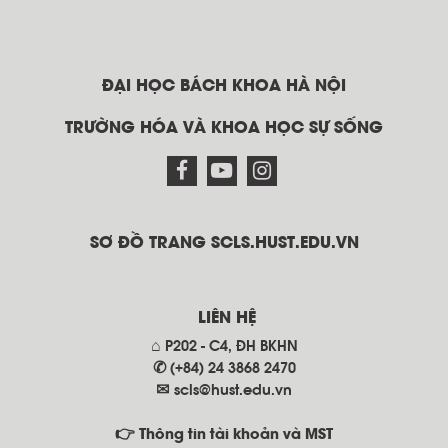
ĐẠI HỌC BÁCH KHOA HÀ NỘI
TRƯỜNG HÓA VÀ KHOA HỌC SỰ SỐNG
SƠ ĐỒ TRANG SCLS.HUST.EDU.VN
LIÊN HỆ
⌂ P202 - C4, ĐH BKHN
✆ (+84) 24 3868 2470
✉
scls@hust.edu.vn
👉 Thông tin tài khoản và MST