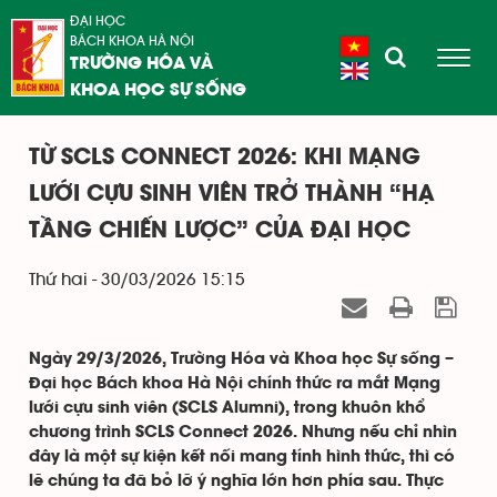
ĐẠI HỌC
BÁCH KHOA HÀ NỘI
TRƯỜNG HÓA VÀ
KHOA HỌC SỰ SỐNG
TỪ SCLS CONNECT 2026: KHI MẠNG
LƯỚI CỰU SINH VIÊN TRỞ THÀNH “HẠ
TẦNG CHIẾN LƯỢC” CỦA ĐẠI HỌC
Thứ hai - 30/03/2026 15:15
Ngày 29/3/2026, Trường Hóa và Khoa học Sự sống –
Đại học Bách khoa Hà Nội chính thức ra mắt Mạng
lưới cựu sinh viên (SCLS Alumni), trong khuôn khổ
chương trình SCLS Connect 2026. Nhưng nếu chỉ nhìn
đây là một sự kiện kết nối mang tính hình thức, thì có
lẽ chúng ta đã bỏ lỡ ý nghĩa lớn hơn phía sau. Thực