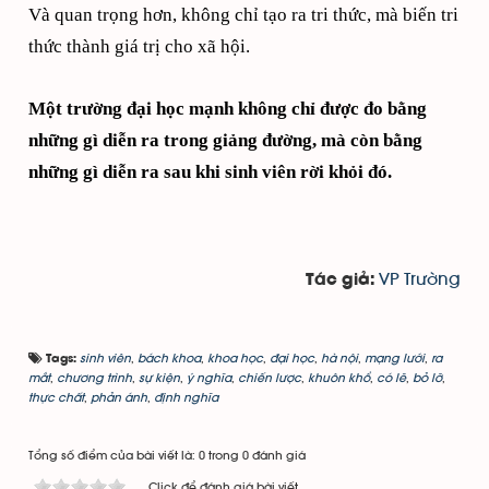
Và quan trọng hơn, không chỉ tạo ra tri thức, mà biến tri
thức thành giá trị cho xã hội.
Một trường đại học mạnh không chỉ được đo bằng
những gì diễn ra trong giảng đường, mà còn bằng
những gì diễn ra sau khi sinh viên rời khỏi đó.
VP Trường
Tác giả:
sinh viên
,
bách khoa
,
khoa học
,
đại học
,
hà nội
,
mạng lưới
,
ra
Tags:
mắt
,
chương trình
,
sự kiện
,
ý nghĩa
,
chiến lược
,
khuôn khổ
,
có lẽ
,
bỏ lỡ
,
thực chất
,
phản ánh
,
định nghĩa
Tổng số điểm của bài viết là: 0 trong 0 đánh giá
Click để đánh giá bài viết