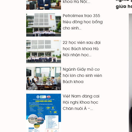
khoa Hà Nội:...
giữa h
Petrolimex trao 355
triệu đồng học bổng
cho sinh...
22 học viên sau đại
học Bách khoa Hà
Nội nhận học...
Ngành Giấy mở cơ
hội lớn cho sinh viên
Bách khoa
Việt Nam đăng cai
Hội nghị Khoa học
Chăn nuôi Á –...