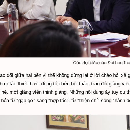
Các đại biểu của Đại học Th
ao đổi giữa hai bên vì thế không dừng lại ở lời chào hỏi xã
ợp tác thiết thực: đồng tổ chức hội thảo, trao đổi giảng viê
hè, mời giảng viên thỉnh giảng. Những nội dung ấy tuy cụ th
hóa từ “gặp gỡ” sang “hợp tác”, từ “thiện chí” sang “hành đ