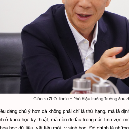
Giáo sư ZUO Jian’e – Phó Hiệu trưởng Trường Sau
ều đáng chú ý hơn cả không phải chỉ là thứ hạng, mà là đị
h ở khoa học kỹ thuật, mà còn đi đầu trong các lĩnh vực mới
hoa học dữ liệu, vật liệu mới, y sinh học. Đó chính là những