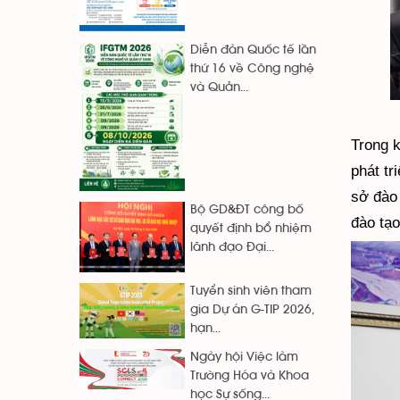
Diễn đàn Quốc tế lần
thứ 16 về Công nghệ
và Quản...
Trong k
phát tr
sở đào 
Bộ GD&ĐT công bố
đào tạo
quyết định bổ nhiệm
lãnh đạo Đại...
Tuyển sinh viên tham
gia Dự án G-TIP 2026,
hạn...
Ngày hội Việc làm
Trường Hóa và Khoa
học Sự sống...