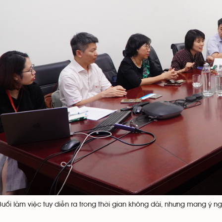
Buổi làm việc tuy diễn ra trong thời gian không dài, nhưng mang ý ng