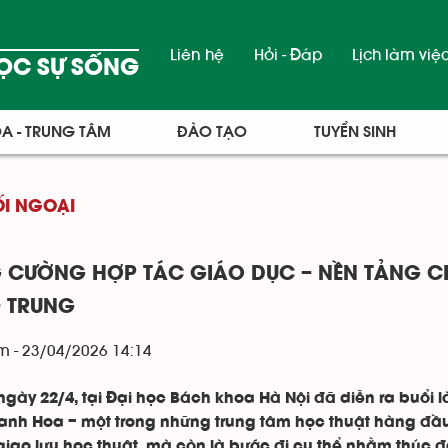
Liên hệ
Hỏi - Đáp
Lịch làm việ
ỌC SỰ SỐNG
A - TRUNG TÂM
ĐÀO TẠO
TUYỂN SINH
ỐI NGOẠI
 CƯỜNG HỢP TÁC GIÁO DỤC – NỀN TẢNG CH
– TRUNG
m - 23/04/2026 14:14
ngày 22/4, tại Đại học Bách khoa Hà Nội đã diễn ra buổi 
anh Hoa – một trong những trung tâm học thuật hàng đầu
giao lưu học thuật, mà còn là bước đi cụ thể nhằm thúc