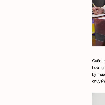
Cuộc tr
hướng h
kỳ mùa 
chuyển 