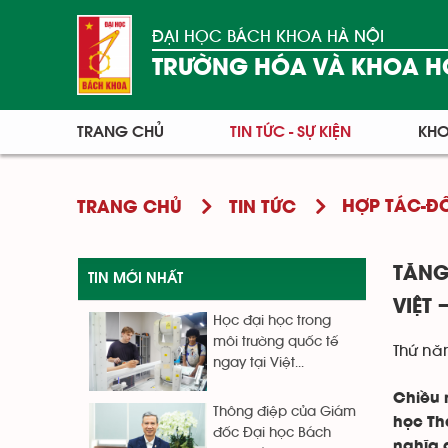
ĐẠI HỌC BÁCH KHOA HÀ NỘI
TRƯỜNG HÓA VÀ KHOA H
TRANG CHỦ
TIN TỨC - SỰ KIỆN
KHO
HỢP TÁC-Đ
TRANG CHỦ
TIN TỨC
TĂNG
TIN MỚI NHẤT
VIỆT 
Học đại học trong
môi trường quốc tế
Thứ nă
ngay tại Việt...
Chiều 
Thông điệp của Giám
học Th
đốc Đại học Bách
nghĩa 