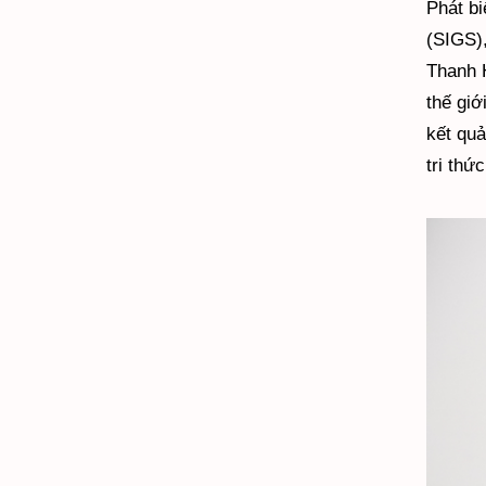
Phát b
(SIGS),
Thanh 
thế giớ
kết quả
tri thức