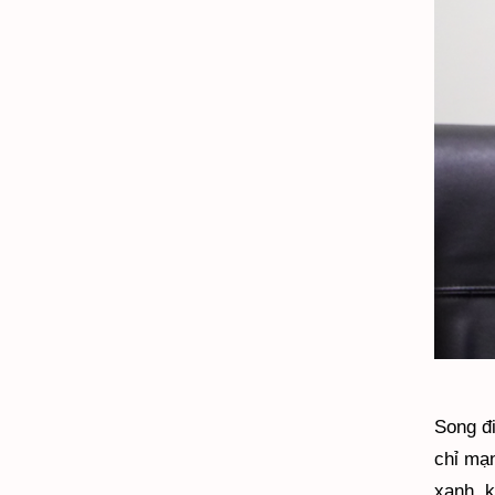
Song đi
chỉ mạn
xanh, k