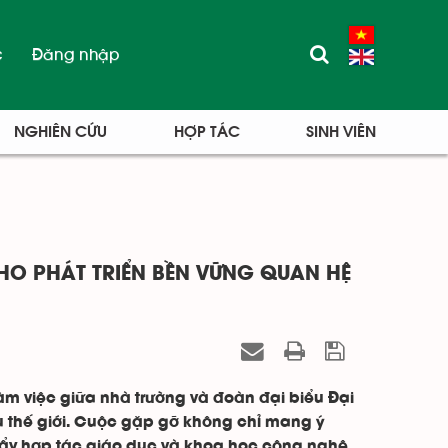
c
Đăng nhập
NGHIÊN CỨU
HỢP TÁC
SINH VIÊN
O PHÁT TRIỂN BỀN VỮNG QUAN HỆ
làm việc giữa nhà trường và đoàn đại biểu Đại
 thế giới. Cuộc gặp gỡ không chỉ mang ý
 đẩy hợp tác giáo dục và khoa học công nghệ