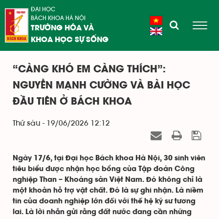
ĐẠI HỌC
BÁCH KHOA HÀ NỘI
TRƯỜNG HÓA VÀ
KHOA HỌC SỰ SỐNG
“CÀNG KHÓ EM CÀNG THÍCH”:
NGUYỄN MẠNH CƯỜNG VÀ BÀI HỌC
ĐẦU TIÊN Ở BÁCH KHOA
Thứ sáu - 19/06/2026 12:12
Ngày 17/6, tại Đại học Bách khoa Hà Nội, 30 sinh viên
tiêu biểu được nhận học bổng của Tập đoàn Công
nghiệp Than – Khoáng sản Việt Nam. Đó không chỉ là
một khoản hỗ trợ vật chất. Đó là sự ghi nhận. Là niềm
tin của doanh nghiệp lớn đối với thế hệ kỹ sư tương
lai. Là lời nhắn gửi rằng đất nước đang cần những