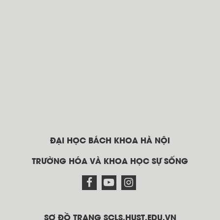
ĐẠI HỌC BÁCH KHOA HÀ NỘI
TRƯỜNG HÓA VÀ KHOA HỌC SỰ SỐNG
SƠ ĐỒ TRANG SCLS.HUST.EDU.VN