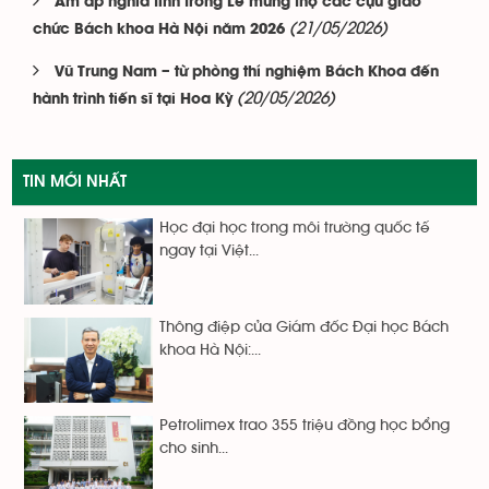
Ấm áp nghĩa tình trong Lễ mừng thọ các cựu giáo
(21/05/2026)
chức Bách khoa Hà Nội năm 2026
Vũ Trung Nam – từ phòng thí nghiệm Bách Khoa đến
(20/05/2026)
hành trình tiến sĩ tại Hoa Kỳ
TIN MỚI NHẤT
Học đại học trong môi trường quốc tế
ngay tại Việt...
Thông điệp của Giám đốc Đại học Bách
khoa Hà Nội:...
Petrolimex trao 355 triệu đồng học bổng
cho sinh...