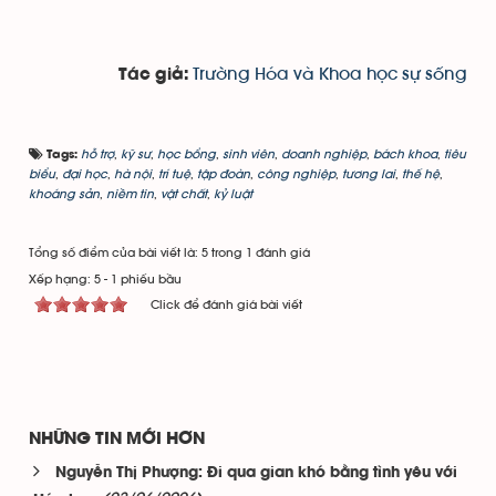
Trường Hóa và Khoa học sự sống
Tác giả:
hỗ trợ
,
kỹ sư
,
học bổng
,
sinh viên
,
doanh nghiệp
,
bách khoa
,
tiêu
Tags:
biểu
,
đại học
,
hà nội
,
trí tuệ
,
tập đoàn
,
công nghiệp
,
tương lai
,
thế hệ
,
khoáng sản
,
niềm tin
,
vật chất
,
kỷ luật
Tổng số điểm của bài viết là: 5 trong 1 đánh giá
Xếp hạng:
5
-
1
phiếu bầu
Click để đánh giá bài viết
NHỮNG TIN MỚI HƠN
Nguyễn Thị Phượng: Đi qua gian khó bằng tình yêu với