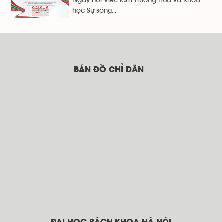
Ngày hội Việc làm Trường Hóa và Khoa
học Sự sống...
BẢN ĐỒ CHỈ DẪN