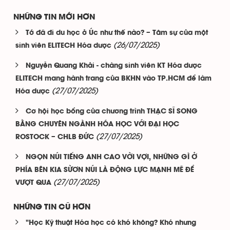
NHỮNG TIN MỚI HƠN
Tớ đã đi du học ở Úc như thế nào? – Tâm sự của một
(26/07/2025)
sinh viên ELITECH Hóa dược
Nguyễn Quang Khải - chàng sinh viên KT Hóa dược
ELITECH mang hành trang của BKHN vào TP.HCM để làm
(27/07/2025)
Hóa dược
Cơ hội học bổng của chương trình THẠC SĨ SONG
BẰNG CHUYÊN NGÀNH HÓA HỌC VỚI ĐẠI HỌC
(27/07/2025)
ROSTOCK – CHLB ĐỨC
NGỌN NÚI TIẾNG ANH CAO VỜI VỢI, NHỮNG GÌ Ở
PHÍA BÊN KIA SỪƠN NÚI LÀ ĐỘNG LỰC MẠNH MẼ ĐỂ
(27/07/2025)
VƯỢT QUA
NHỮNG TIN CŨ HƠN
"Học Kỹ thuật Hóa học có khó không? Khó nhưng