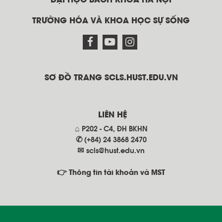
ĐẠI HỌC BÁCH KHOA HÀ NỘI
TRƯỜNG HÓA VÀ KHOA HỌC SỰ SỐNG
SƠ ĐỒ TRANG SCLS.HUST.EDU.VN
LIÊN HỆ
⌂ P202 - C4, ĐH BKHN
✆ (+84) 24 3868 2470
✉
scls@hust.edu.vn
👉 Thông tin tài khoản và MST