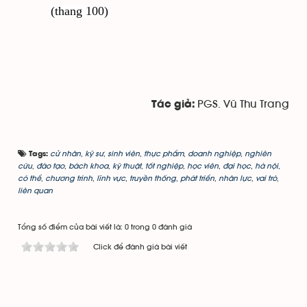
(thang 100)
PGS. Vũ Thu Trang
Tác giả:
cử nhân
,
kỹ sư
,
sinh viên
,
thực phẩm
,
doanh nghiệp
,
nghiên
Tags:
cứu
,
đào tạo
,
bách khoa
,
kỹ thuật
,
tốt nghiệp
,
học viên
,
đại học
,
hà nội
,
có thể
,
chương trình
,
lĩnh vực
,
truyền thống
,
phát triển
,
nhân lực
,
vai trò
,
liên quan
Tổng số điểm của bài viết là: 0 trong 0 đánh giá
Click để đánh giá bài viết