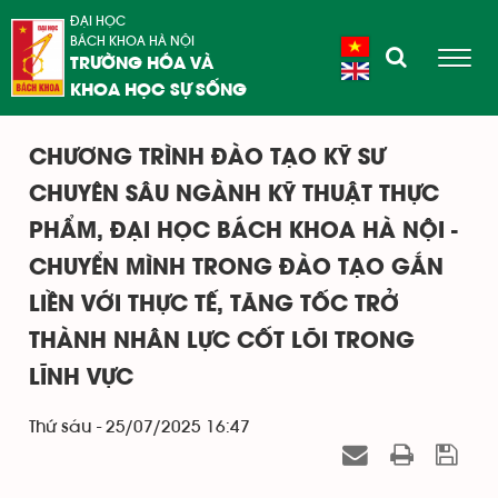
ĐẠI HỌC
BÁCH KHOA HÀ NỘI
TRƯỜNG HÓA VÀ
KHOA HỌC SỰ SỐNG
CHƯƠNG TRÌNH ĐÀO TẠO KỸ SƯ
CHUYÊN SÂU NGÀNH KỸ THUẬT THỰC
PHẨM, ĐẠI HỌC BÁCH KHOA HÀ NỘI -
CHUYỂN MÌNH TRONG ĐÀO TẠO GẮN
LIỀN VỚI THỰC TẾ, TĂNG TỐC TRỞ
THÀNH NHÂN LỰC CỐT LÕI TRONG
LĨNH VỰC
Thứ sáu - 25/07/2025 16:47