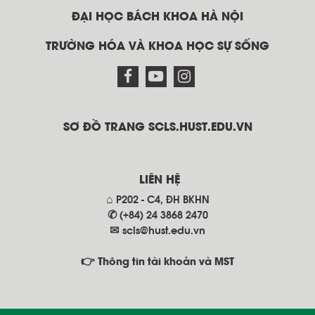
ĐẠI HỌC BÁCH KHOA HÀ NỘI
TRƯỜNG HÓA VÀ KHOA HỌC SỰ SỐNG
SƠ ĐỒ TRANG SCLS.HUST.EDU.VN
LIÊN HỆ
⌂ P202 - C4, ĐH BKHN
✆ (+84) 24 3868 2470
✉
scls@hust.edu.vn
👉 Thông tin tài khoản và MST