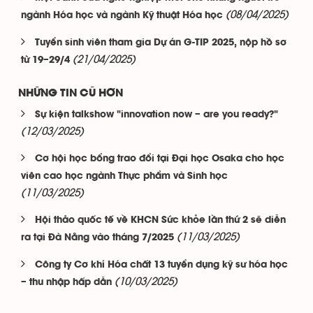
(08/04/2025)
ngành Hóa học và ngành Kỹ thuật Hóa học
Tuyển sinh viên tham gia Dự án G-TIP 2025, nộp hồ sơ
(21/04/2025)
từ 19–29/4
NHỮNG TIN CŨ HƠN
Sự kiện talkshow "innovation now – are you ready?"
(12/03/2025)
Cơ hội học bổng trao đổi tại Đại học Osaka cho học
viên cao học ngành Thực phẩm và Sinh học
(11/03/2025)
Hội thảo quốc tế về KHCN Sức khỏe lần thứ 2 sẽ diễn
(11/03/2025)
ra tại Đà Nẵng vào tháng 7/2025
Công ty Cơ khí Hóa chất 13 tuyển dụng kỹ sư hóa học
(10/03/2025)
– thu nhập hấp dẫn