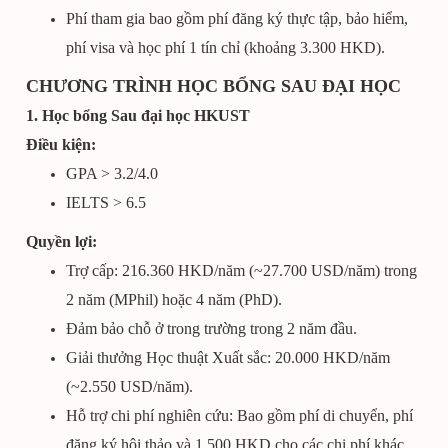
Phí tham gia bao gồm phí đăng ký thực tập, bảo hiểm,
phí visa và học phí 1 tín chỉ (khoảng 3.300 HKD).
CHƯƠNG TRÌNH HỌC BỔNG SAU ĐẠI HỌC
1. Học bổng Sau đại học HKUST
Điều kiện:
GPA > 3.2/4.0
IELTS > 6.5
Quyền lợi:
Trợ cấp: 216.360 HKD/năm (~27.700 USD/năm) trong
2 năm (MPhil) hoặc 4 năm (PhD).
Đảm bảo chỗ ở trong trường trong 2 năm đầu.
Giải thưởng Học thuật Xuất sắc: 20.000 HKD/năm
(~2.550 USD/năm).
Hỗ trợ chi phí nghiên cứu: Bao gồm phí di chuyển, phí
đăng ký hội thảo và 1.500 HKD cho các chi phí khác.