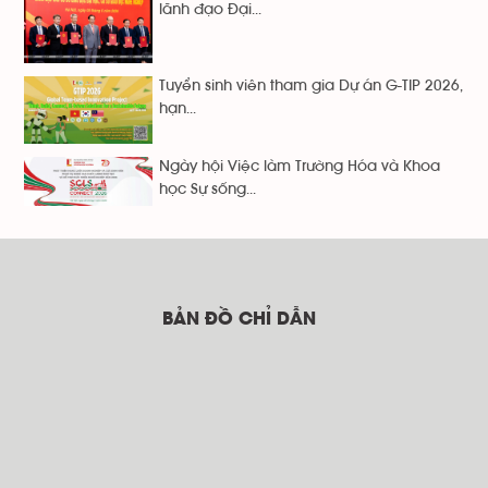
lãnh đạo Đại...
Tuyển sinh viên tham gia Dự án G-TIP 2026,
hạn...
Ngày hội Việc làm Trường Hóa và Khoa
học Sự sống...
BẢN ĐỒ CHỈ DẪN