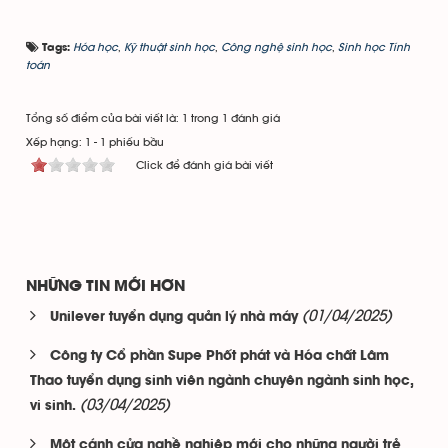
Hóa học
,
Kỹ thuật sinh học
,
Công nghệ sinh học
,
Sinh học Tính
Tags:
toán
Tổng số điểm của bài viết là: 1 trong 1 đánh giá
Xếp hạng:
1
-
1
phiếu bầu
Click để đánh giá bài viết
NHỮNG TIN MỚI HƠN
(01/04/2025)
Unilever tuyển dụng quản lý nhà máy
Công ty Cổ phần Supe Phốt phát và Hóa chất Lâm
Thao tuyển dụng sinh viên ngành chuyên ngành sinh học,
(03/04/2025)
vi sinh.
Một cánh cửa nghề nghiệp mới cho những người trẻ