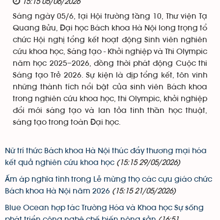
15:15 05/06/2026
Sáng ngày 05/6, tại Hội trường tầng 10, Thư viện Tạ
Quang Bửu, Đại học Bách khoa Hà Nội long trọng tổ
chức Hội nghị tổng kết hoạt động Sinh viên nghiên
cứu khoa học, Sáng tạo - Khởi nghiệp và Thi Olympic
năm học 2025–2026, đồng thời phát động Cuộc thi
Sáng tạo Trẻ 2026. Sự kiện là dịp tổng kết, tôn vinh
những thành tích nổi bật của sinh viên Bách khoa
trong nghiên cứu khoa học, thi Olympic, khởi nghiệp
đổi mới sáng tạo và lan tỏa tinh thần học thuật,
sáng tạo trong toàn Đại học.
Nữ trí thức Bách khoa Hà Nội thúc đẩy thương mại hóa
kết quả nghiên cứu khoa học
(15:15 29/05/2026)
Ấm áp nghĩa tình trong Lễ mừng thọ các cựu giáo chức
Bách khoa Hà Nội năm 2026
(15:15 21/05/2026)
Blue Ocean hợp tác Trường Hóa và Khoa học Sự sống
phát triển công nghệ chế biến nông sản
(16:51