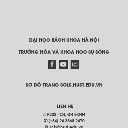
ĐẠI HỌC BÁCH KHOA HÀ NỘI
TRƯỜNG HÓA VÀ KHOA HỌC SỰ SỐNG
SƠ ĐỒ TRANG SCLS.HUST.EDU.VN
LIÊN HỆ
⌂ P202 - C4, ĐH BKHN
✆ (+84) 24 3868 2470
✉
scls@hust.edu.vn