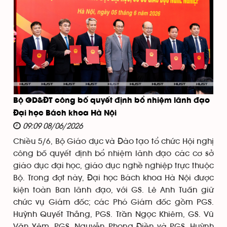
Bộ GD&ĐT công bố quyết định bổ nhiệm lãnh đạo
Đại học Bách khoa Hà Nội
09:09 08/06/2026
Chiều 5/6, Bộ Giáo dục và Đào tạo tổ chức Hội nghị
công bố quyết định bổ nhiệm lãnh đạo các cơ sở
giáo dục đại học, giáo dục nghề nghiệp trực thuộc
Bộ. Trong đợt này, Đại học Bách khoa Hà Nội được
kiện toàn Ban lãnh đạo, với GS. Lê Anh Tuấn giữ
chức vụ Giám đốc; các Phó Giám đốc gồm PGS.
Huỳnh Quyết Thắng, PGS. Trần Ngọc Khiêm, GS. Vũ
Văn Yêm, PGS. Nguyễn Phong Điền và PGS. Huỳnh