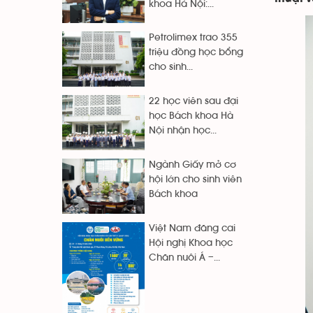
khoa Hà Nội:...
Petrolimex trao 355
triệu đồng học bổng
cho sinh...
22 học viên sau đại
học Bách khoa Hà
Nội nhận học...
Ngành Giấy mở cơ
hội lớn cho sinh viên
Bách khoa
Việt Nam đăng cai
Hội nghị Khoa học
Chăn nuôi Á –...