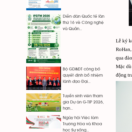
Diễn đàn Quốc tế lần
thứ 16 về Công nghệ
và Quản...
Lễ ký k
RoHan, 
qua đào
Mặc dù 
Bộ GD&ĐT công bố
động tr
quyết định bổ nhiệm
lãnh đạo Đại...
Tuyển sinh viên tham
gia Dự án G-TIP 2026,
hạn...
Ngày hội Việc làm
Trường Hóa và Khoa
học Sự sống...