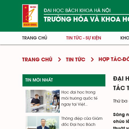
ĐẠI HỌC BÁCH KHOA HÀ NỘI
TRƯỜNG HÓA VÀ KHOA H
TRANG CHỦ
TIN TỨC - SỰ KIỆN
KHO
HỢP TÁC-Đ
TRANG CHỦ
TIN TỨC
ĐẠI 
TIN MỚI NHẤT
TÁC 
Học đại học trong
môi trường quốc tế
Thứ ba 
ngay tại Việt...
Sáng n
Thông điệp của Giám
chức l
đốc Đại học Bách
thuật 