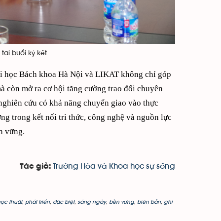
tại buổi ký kết.
ại học Bách khoa Hà Nội và LIKAT không chỉ góp
mà còn mở ra cơ hội tăng cường trao đổi chuyên
 nghiên cứu có khả năng chuyển giao vào thực
ng trong kết nối tri thức, công nghệ và nguồn lực
n vững.
Trường Hóa và Khoa học sự sống
Tác giả:
ọc thuật
,
phát triển
,
đặc biệt
,
sáng ngày
,
bền vững
,
biên bản
,
ghi