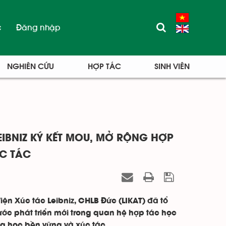
c
Đăng nhập
NGHIÊN CỨU
HỢP TÁC
SINH VIÊN
EIBNIZ KÝ KẾT MOU, MỞ RỘNG HỢP
C TÁC
ện Xúc tác Leibniz, CHLB Đức (LIKAT) đã tổ
ước phát triển mới trong quan hệ hợp tác học
óa học bền vững và xúc tác.