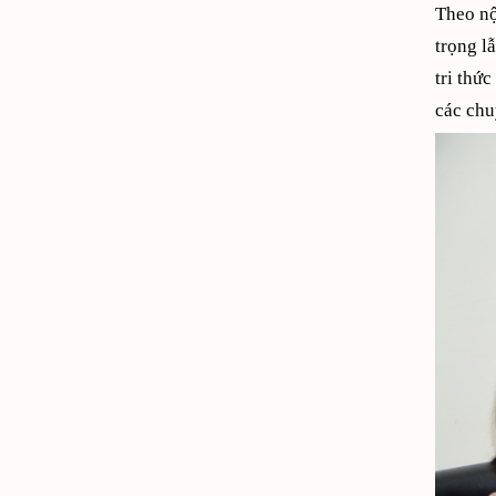
Theo nộ
trọng l
tri thứ
các chu