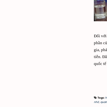
Đối với
phần củ
gia, ph
tiễn. Đ
quốc tế
h
Tags:
nhớ
,
quan