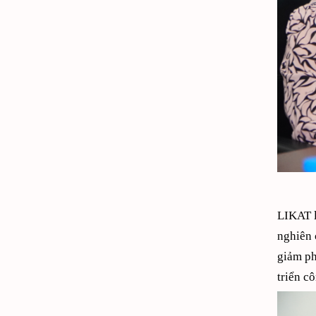
LIKAT l
nghiên 
giảm ph
triển c