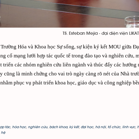
TS. Esteban Mejia - đại diện viện LIKAT 
 Trường Hóa và Khoa học Sự sống, sự kiện ký kết MOU giữa Đ
ng cố mạng lưới hợp tác quốc tế trong đào tạo và nghiên cứu, 
át triển các nhóm nghiên cứu liên ngành và thúc đẩy các hướng
ây cũng là minh chứng cho vai trò ngày càng rõ nét của Nhà trườ
 nhằm phục vụ phát triển khoa học, giáo dục và công nghiệp bề
ợp tác
,
hóa học
,
nghiên cứu
,
bách khoa
,
ký kết
,
đại học
,
hà nội
,
tổ chức
,
lĩnh vực
,
h
 hệ