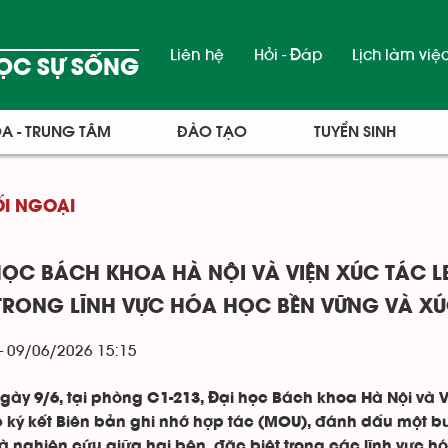
Liên hệ
Hỏi - Đáp
Lịch làm việ
ỌC SỰ SỐNG
A - TRUNG TÂM
ĐÀO TẠO
TUYỂN SINH
ỐI NGOẠI
HỌC BÁCH KHOA HÀ NỘI VÀ VIỆN XÚC TÁC L
TRONG LĨNH VỰC HÓA HỌC BỀN VỮNG VÀ XÚ
- 09/06/2026 15:15
gày 9/6, tại phòng C1-213, Đại học Bách khoa Hà Nội và Vi
ễ ký kết Biên bản ghi nhớ hợp tác (MOU), đánh dấu một b
và nghiên cứu giữa hai bên, đặc biệt trong các lĩnh vực h