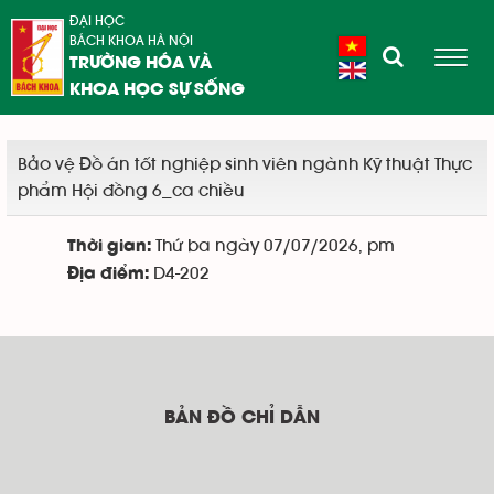
ĐẠI HỌC
BÁCH KHOA HÀ NỘI
TRƯỜNG HÓA VÀ
KHOA HỌC SỰ SỐNG
Bảo vệ Đồ án tốt nghiệp sinh viên ngành Kỹ thuật Thực
phẩm Hội đồng 6_ca chiều
Thứ ba ngày 07/07/2026, pm
Thời gian:
D4-202
Địa điểm:
BẢN ĐỒ CHỈ DẪN