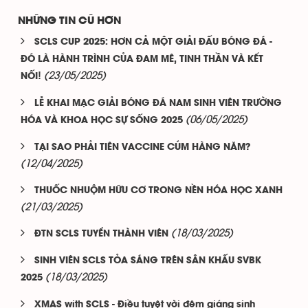
NHỮNG TIN CŨ HƠN
SCLS CUP 2025: HƠN CẢ MỘT GIẢI ĐẤU BÓNG ĐÁ -
ĐÓ LÀ HÀNH TRÌNH CỦA ĐAM MÊ, TINH THẦN VÀ KẾT
(23/05/2025)
NỐI!
LỄ KHAI MẠC GIẢI BÓNG ĐÁ NAM SINH VIÊN TRƯỜNG
(06/05/2025)
HÓA VÀ KHOA HỌC SỰ SỐNG 2025
TẠI SAO PHẢI TIÊN VACCINE CÚM HÀNG NĂM?
(12/04/2025)
THUỐC NHUỘM HỮU CƠ TRONG NỀN HÓA HỌC XANH
(21/03/2025)
(18/03/2025)
ĐTN SCLS TUYỂN THÀNH VIÊN
SINH VIÊN SCLS TỎA SÁNG TRÊN SÂN KHẤU SVBK
(18/03/2025)
2025
XMAS with SCLS - Điều tuyệt vời đêm giáng sinh