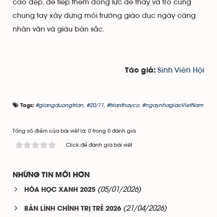
cao đẹp, để tiếp thêm động lực để thầy và trò cùng
chung tay xây dựng môi trường giáo dục ngày càng
nhân văn và giàu bản sắc.
Sinh Viên Hội
Tác giả:
#giangduongtrian
,
#20/11
,
#trianthayco
,
#ngaynhagiaoVietNam
Tags:
Tổng số điểm của bài viết là: 0 trong 0 đánh giá
Click để đánh giá bài viết
NHỮNG TIN MỚI HƠN
(05/01/2026)
HÓA HỌC XANH 2025
(21/04/2026)
BẢN LĨNH CHÍNH TRỊ TRẺ 2026