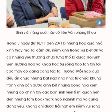
Sinh viên tặng quà thầy cô trên Văn phòng Khoa
Trong 3 ngày (từ 18/11 đến 20/11) những hộp quà nhỏ
xinh thay mọi lời cảm ơn, niềm kính trọng, sự biết ơn và
cả những yêu thương chưa từng thổ lộ được Hội Sinh
viên Trường Hoá và Khoa học Sự sống trao tận tay tới
các thầy cô đang công tác tại Trường. Mỗi hộp quà
đều ẩn chứa những bất ngờ nho nhỏ: từ chiếc khung
tranh xinh xắn được đính kết những bông hoa kẽm
nhung do chính tay các bạn sinh viên tỉ mỉ quấn nên,
đến những tấm bookmark ngộ nghĩnh mà vô cùng
đáng yêu. Không chỉ được trải nghiệm niềm vui sáng