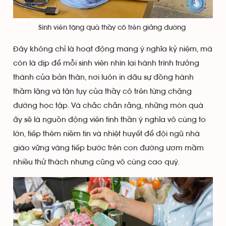
Sinh viên tặng quà thầy cô trên giảng đường
Đây không chỉ là hoạt động mang ý nghĩa kỷ niệm, mà
còn là dịp để mỗi sinh viên nhìn lại hành trình trưởng
thành của bản thân, nơi luôn in dấu sự đồng hành
thầm lặng và tận tụy của thầy cô trên từng chặng
đường học tập. Và chắc chắn rằng, những món quà
ấy sẽ là nguồn động viên tinh thần ý nghĩa vô cùng to
lớn, tiếp thêm niềm tin và nhiệt huyết để đội ngũ nhà
giáo vững vàng tiếp bước trên con đường ươm mầm
nhiều thử thách nhưng cũng vô cùng cao quý.