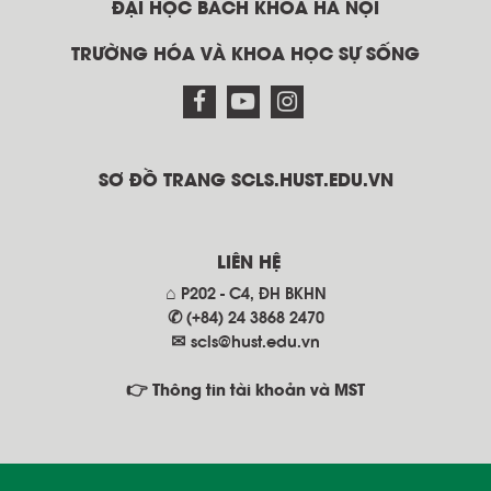
ĐẠI HỌC BÁCH KHOA HÀ NỘI
TRƯỜNG HÓA VÀ KHOA HỌC SỰ SỐNG
SƠ ĐỒ TRANG SCLS.HUST.EDU.VN
LIÊN HỆ
⌂ P202 - C4, ĐH BKHN
✆ (+84) 24 3868 2470
✉
scls@hust.edu.vn
👉 Thông tin tài khoản và MST