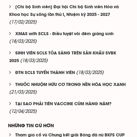
[Chi bộ Sinh viên] Đại hội Chi bộ Sinh viên Hóa và
Khoa học Sự sống lần thứ I, Nhiệm kỳ 2025 - 2027
(17/02/2025)
XMAS with SCLS - Điều tuyệt vời đêm giáng sinh
(18/03/2025)
SINH VIÊN SCLS TỎA SÁNG TRÊN SÂN KHẤU SVBK
(18/03/2025)
2025
(18/03/2025)
ĐTN SCLS TUYỂN THÀNH VIÊN
THUỐC NHUỘM HỮU CƠ TRONG NỀN HÓA HỌC XANH
(21/03/2025)
TẠI SAO PHẢI TIÊN VACCINE CÚM HÀNG NĂM?
(12/04/2025)
NHỮNG TIN CŨ HƠN
Tham gia cổ vũ Chung kết giải Bóng đá nữ BKFS CUP