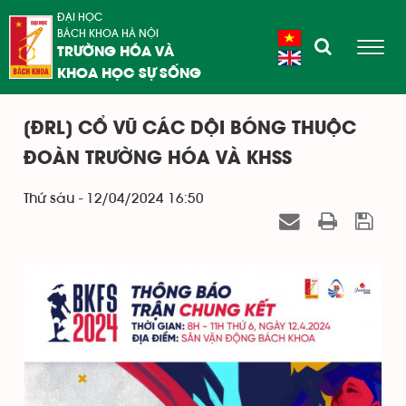
ĐẠI HỌC
BÁCH KHOA HÀ NỘI
TRƯỜNG HÓA VÀ
KHOA HỌC SỰ SỐNG
[ĐRL] CỔ VŨ CÁC DỘI BÓNG THUỘC
ĐOÀN TRƯỜNG HÓA VÀ KHSS
Thứ sáu - 12/04/2024 16:50