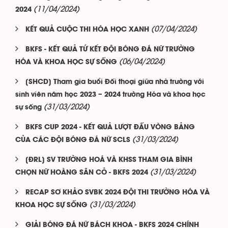
(11/04/2024)
2024
(07/04/2024)
KẾT QUẢ CUỘC THI HÓA HỌC XANH
BKFS - KẾT QUẢ TỨ KẾT ĐỘI BÓNG ĐÁ NỮ TRƯỜNG
(06/04/2024)
HÓA VÀ KHOA HỌC SỰ SỐNG
[SHCD] Tham gia buổi Đối thoại giữa nhà trường với
sinh viên năm học 2023 – 2024 trường Hóa và khoa học
(31/03/2024)
sự sống
BKFS CUP 2024 - KẾT QUẢ LƯỢT ĐẤU VÒNG BẢNG
(31/03/2024)
CỦA CÁC ĐỘI BÓNG ĐÁ NỮ SCLS
[ĐRL] SV TRƯỜNG HOÁ VÀ KHSS THAM GIA BÌNH
(31/03/2024)
CHỌN NỮ HOÀNG SÂN CỎ - BKFS 2024
RECAP SƠ KHẢO SVBK 2024 ĐỘI THI TRƯỜNG HÓA VÀ
(31/03/2024)
KHOA HỌC SỰ SỐNG
GIẢI BÓNG ĐÁ NỮ BÁCH KHOA - BKFS 2024 CHÍNH