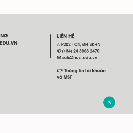
ANG
LIÊN HỆ
.EDU.VN
⌂ P202 - C4, ĐH BKHN
✆ (+84) 24 3868 2470
✉
scls@hust.edu.vn
👉 Thông tin tài khoản
và MST