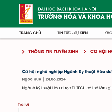
ĐẠI HỌC BÁCH KHOA HÀ NỘI
TRƯỜNG HÓA VÀ KHOA H
TRANG CHỦ
TIN TỨC - SỰ KIỆN
KHO
CƠ HỘI N
THÔNG TIN TUYỂN SINH
Cơ hội nghề nghiệp Ngành Kỹ thuật Hóa dư
Ngọc Huệ | 24.06.2024
Ngành Kỹ thuật Hóa dược-ELITECH có thể làm gì 
Trả lời