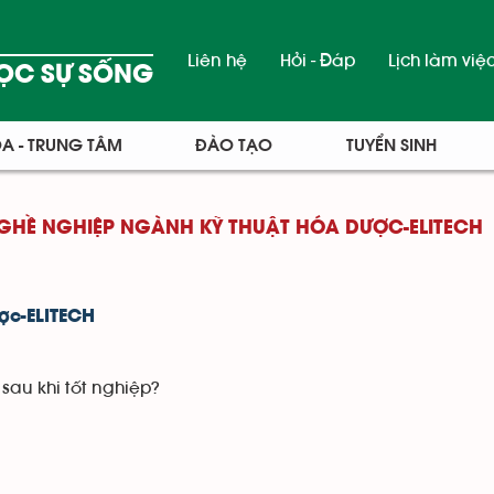
Liên hệ
Hỏi - Đáp
Lịch làm việ
ỌC SỰ SỐNG
A - TRUNG TÂM
ĐÀO TẠO
TUYỂN SINH
GHỀ NGHIỆP NGÀNH KỸ THUẬT HÓA DƯỢC-ELITECH
ợc-ELITECH
sau khi tốt nghiệp?