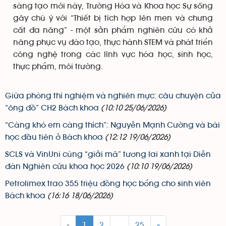
sáng tạo mới này, Trường Hóa và Khoa học Sự sống
gây chú ý với “Thiết bị tích hợp lên men và chưng
cất đa năng” - một sản phẩm nghiên cứu có khả
năng phục vụ đào tạo, thực hành STEM và phát triển
công nghệ trong các lĩnh vực hóa học, sinh học,
thực phẩm, môi trường.
Giữa phòng thí nghiệm và nghiên mực: câu chuyện của
“ông đồ” CH2 Bách khoa
(10:10 25/06/2026)
“Càng khó em càng thích”: Nguyễn Mạnh Cường và bài
học đầu tiên ở Bách khoa
(12:12 19/06/2026)
SCLS và VinUni cùng “giải mã” tương lai xanh tại Diễn
đàn Nghiên cứu khoa học 2026
(10:10 19/06/2026)
Petrolimex trao 355 triệu đồng học bổng cho sinh viên
Bách khoa
(16:16 18/06/2026)
«
1
2
...
25
»