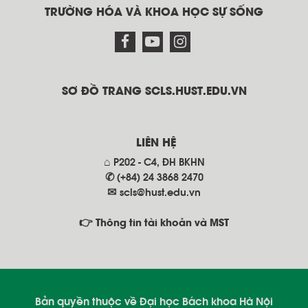
TRƯỜNG HÓA VÀ KHOA HỌC SỰ SỐNG
SƠ ĐỒ TRANG SCLS.HUST.EDU.VN
LIÊN HỆ
⌂ P202 - C4, ĐH BKHN
✆ (+84) 24 3868 2470
✉
scls@hust.edu.vn
👉 Thông tin tài khoản và MST
Bản quyền thuộc về Đại học Bách khoa Hà Nội